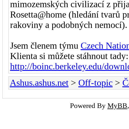
mimozemských civilizací z přija
Rosetta@home (hledání tvarů pr
rakoviny a podobných nemocí).
Jsem členem týmu
Czech Natio
Klienta si můžete stáhnout tady:
http://boinc.berkeley.edu/down
Ashus.ashus.net
>
Off-topic
>
Č
Powered By
MyBB