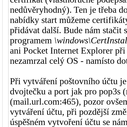
nedůvěryhodný). Ten je třeba d
nabídky start můžeme certifikáty
přidávat další. Bude nám stačit 
programem
\windows\CertInstal
ani Pocket Internet Explorer př
nezamrzal celý OS - namísto dot
Při vytváření poštovního účtu j
dvojtečku a port jak pro pop3s (
(mail.url.com:465), pozor ovšem
vytváření účtu, při pozdější zm
úspěšném vytvoření účtu se nám 