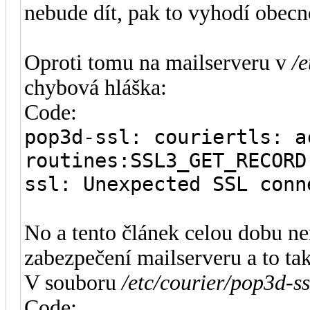
nebude dít, pak to vyhodí obec
Oproti tomu na mailserveru v
/e
chybová hláška:
Code:
pop3d-ssl: couriertls: a
routines:SSL3_GET_RECORD
ssl: Unexpected SSL conn
No a tento článek celou dobu ne
zabezpečení mailserveru a to tak
V souboru
/etc/courier/pop3d-ss
Code: