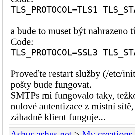
TLS_PROTOCOL=TLS1 TLS_ST
a bude to muset být nahrazeno t
Code:
TLS_PROTOCOL=SSL3 TLS_ST
Proveďte restart služby (/etc/ini
pošty bude fungovat.
SMTPs mi fungovalo taky, težko ř
nulové autentizace z místní sít
záhadně klient funguje...
Ashus.ashus.net
>
My creations