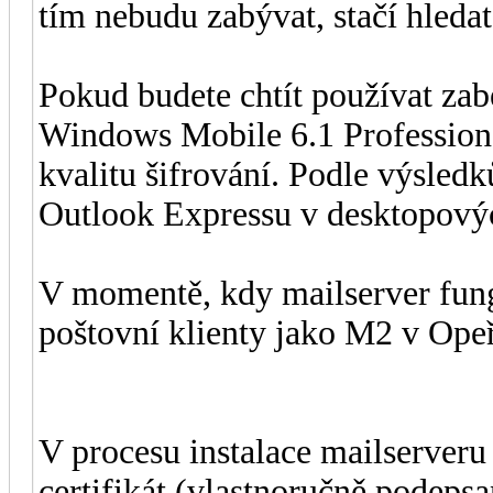
tím nebudu zabývat, stačí hleda
Pokud budete chtít používat zab
Windows Mobile 6.1 Professiona
kvalitu šifrování. Podle výsled
Outlook Expressu v desktopov
V momentě, kdy mailserver fung
poštovní klienty jako M2 v Opeře
V procesu instalace mailserveru
certifikát (vlastnoručně podepsa