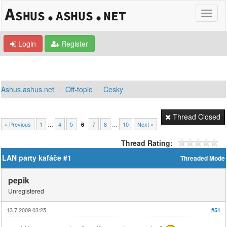
Login
Register
Ashus.ashus.net
Off-topic
Česky
Thread Closed
« Previous
1
…
4
5
7
8
…
10
Next »
6
Thread Rating:
LAN party kafáče #1
Threaded Mode
pepik
Unregistered
13.7.2009 03:25
#51