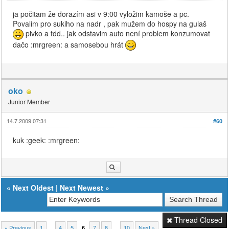
ja počitam že dorazím asi v 9:00 vyložim kamoše a pc.
Povalim pro sukiho na nadr , pak mužem do hospy na gulaš
pivko a tdd.. jak odstavim auto není problem konzumovat
dačo :mrgreen: a samosebou hrát
oko
Junior Member
14.7.2009 07:31
#60
kuk :geek: :mrgreen:
«
Next Oldest
|
Next Newest
»
Thread Closed
« Previous
1
…
4
5
7
8
…
10
Next »
6