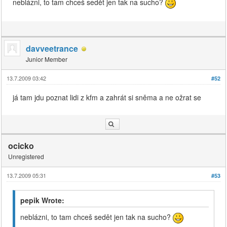
neblázni, to tam chceš sedět jen tak na sucho?
davveetrance
Junior Member
13.7.2009 03:42
#52
já tam jdu poznat lidi z kfm a zahrát si sněma a ne ožrat se
ocicko
Unregistered
13.7.2009 05:31
#53
pepik Wrote:
neblázni, to tam chceš sedět jen tak na sucho?