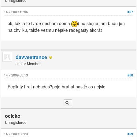
Unregistered
14.7.2009 12:56
#57
ok, tak já to tvrdé nechám doma
) no stejne tam budu jen
na chvilku, takže vezmu nějaké radegasty akorát
davveetrance
Junior Member
14.7.2009 03:13
#58
Pepik ty hrat nebudes?pojd hrat at nas je co nejvic
ocicko
Unregistered
14.7.2009 03:23
#59