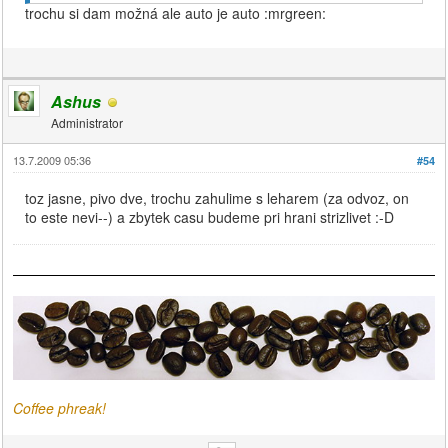
trochu si dam možná ale auto je auto :mrgreen:
Ashus
Administrator
13.7.2009 05:36
#54
toz jasne, pivo dve, trochu zahulime s leharem (za odvoz, on
to este nevi--) a zbytek casu budeme pri hrani strizlivet :-D
Coffee phreak!