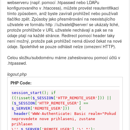
webserveru (např. pomocí .htpasswd nebo LDAPu
konfigurovaného v .htaccess), můžete provést reautentifikaci
tímto způsobem, aniž byste zavírali prohlížeč nebo používali
tlačítko zpět. Způsoby jako přesměrování na neexistujícího
uživatele ve formátu http ://uživatel@server/ se ukázaly liché,
protože prohlížeče v URL uživatele nechávají a pak se na
údaje ptají na každé stránce. Redirect pomocí header taky
není možný, protože pak prohlížeč nemá důvod čekat na nové
údaje. Spolehlivě se pouze odhlásit nelze (omezení HTTP).
Celou složku/subdoménu máme zaheslovanou pomocí účtů v
.htpasswd.
logout.php
PHP Code:
session_start
(); if
((!isset(
$_SESSION
[
'HTTP_REMOTE_USER'
])) ||
(
$_SESSION
[
'HTTP_REMOTE_USER'
] ==
$_SERVER
[
'REMOTE_USER'
]))
{
header
(
'WWW-Authenticate: Basic realm="Pokud
neprovedete nove prihlaseni, zustane
prihlasen
\''
.
$_SERVER
[
'REMOTE_USER'
].
'\'."'
);