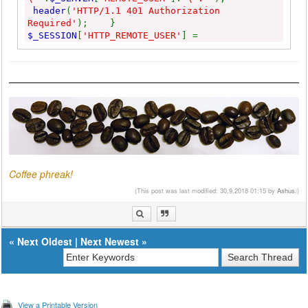
header
(
'HTTP/1.1 401 Authorization
Required'
);
}
$_SESSION
[
'HTTP_REMOTE_USER'
] =
$_SERVER
[
'REMOTE_USER'
]; echo
'<meta http-
equiv="refresh" content="0;URL=./">'
;
Coffee phreak!
(This post was last modified: 30.9.2018 01:15 by
Ashus
.)
«
Next Oldest
|
Next Newest
»
View a Printable Version