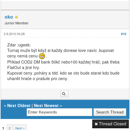
oko
Junior Member
2.9.2010 04:28
#10
Zdar :ugeek:
Turnaj muže být když si každy donese love navíc ,kupovat
ceny nemá cenu
.
Příklad COD2 DM bank 50kč nebo100 každej hráč, pak třeba
FlatOut a jiné hry.
Kupovat ceny ,poháry a tdd. kdo se oto bude starat kdo bude
uhanět hrače o prašule pro ceny.
«
Next Oldest
|
Next Newest
»
Thread Closed
2
Next »
1