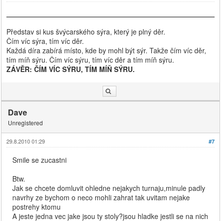
Představ si kus švýcarského sýra, který je plný děr.
Čím víc sýra, tím víc děr.
Každá díra zabírá místo, kde by mohl být sýr. Takže čím víc děr,
tím míň sýru. Čím víc sýru, tím víc děr a tím míň sýru.
ZÁVĚR: ČÍM VÍC SÝRU, TÍM MÍŇ SÝRU.
Dave
Unregistered
29.8.2010 01:29
#7
Smile se zucastni
Btw.
Jak se chcete domluvit ohledne nejakych turnaju,minule padly
navrhy ze bychom o neco mohli zahrat tak uvitam nejake
postrehy ktomu
A jeste jedna vec jake jsou ty stoly?jsou hladke jestli se na nich