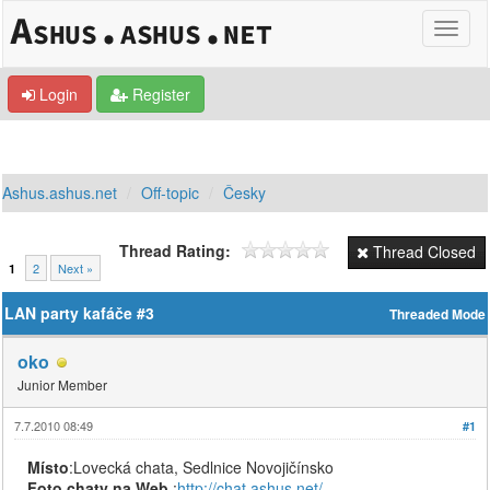
Login
Register
Ashus.ashus.net
Off-topic
Česky
Thread Rating:
Thread Closed
2
Next »
1
LAN party kafáče #3
Threaded Mode
oko
Junior Member
7.7.2010 08:49
#1
Místo
:Lovecká chata, Sedlnice Novojičínsko
Foto chaty na Web
:
http://chat.ashus.net/