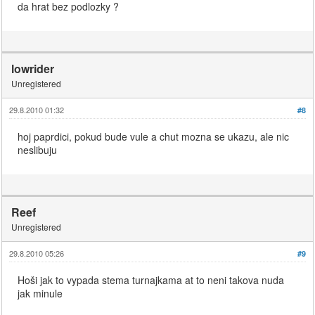
da hrat bez podlozky ?
lowrider
Unregistered
29.8.2010 01:32
#8
hoj paprdici, pokud bude vule a chut mozna se ukazu, ale nic
neslibuju
Reef
Unregistered
29.8.2010 05:26
#9
Hoši jak to vypada stema turnajkama at to neni takova nuda
jak minule