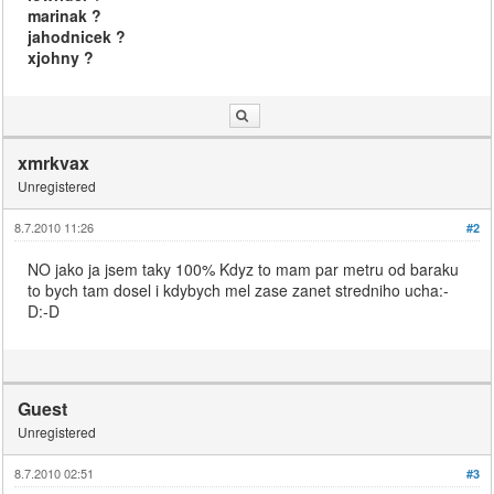
marinak ?
jahodnicek ?
xjohny ?
xmrkvax
Unregistered
8.7.2010 11:26
#2
NO jako ja jsem taky 100% Kdyz to mam par metru od baraku
to bych tam dosel i kdybych mel zase zanet stredniho ucha:-
D:-D
Guest
Unregistered
8.7.2010 02:51
#3