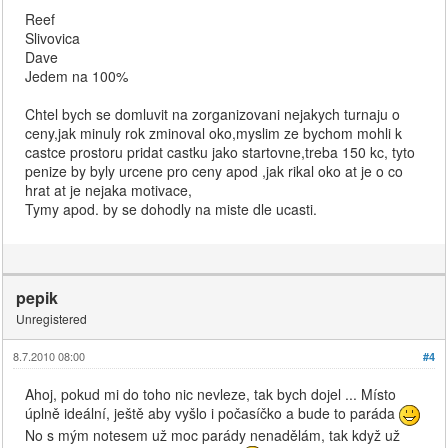
Reef
Slivovica
Dave
Jedem na 100%
Chtel bych se domluvit na zorganizovani nejakych turnaju o
ceny,jak minuly rok zminoval oko,myslim ze bychom mohli k
castce prostoru pridat castku jako startovne,treba 150 kc, tyto
penize by byly urcene pro ceny apod ,jak rikal oko at je o co
hrat at je nejaka motivace,
Tymy apod. by se dohodly na miste dle ucasti.
pepik
Unregistered
8.7.2010 08:00
#4
Ahoj, pokud mi do toho nic nevleze, tak bych dojel ... Místo
úplně ideální, ještě aby vyšlo i počasíčko a bude to paráda
No s mým notesem už moc parády nenadělám, tak když už