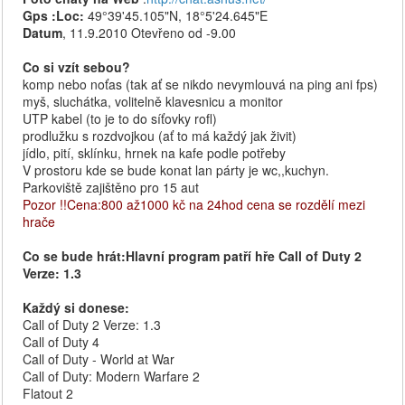
Gps :Loc:
49°39'45.105"N, 18°5'24.645"E
Datum
, 11.9.2010 Otevřeno od -9.00
Co si vzít sebou?
komp nebo noťas (tak ať se nikdo nevymlouvá na ping ani fps)
myš, sluchátka, volitelně klavesnicu a monitor
UTP kabel (to je to do síťovky rofl)
prodlužku s rozdvojkou (ať to má každý jak živit)
jídlo, pití, sklínku, hrnek na kafe podle potřeby
V prostoru kde se bude konat lan párty je wc,,kuchyn.
Parkoviště zajištěno pro 15 aut
Pozor !!Cena:800 až1000 kč na 24hod cena se rozdělí mezi
hrače
Co se bude hrát:Hlavní program patří hře Call of Duty 2
Verze: 1.3
Každý si donese:
Call of Duty 2 Verze: 1.3
Call of Duty 4
Call of Duty - World at War
Call of Duty: Modern Warfare 2
Flatout 2