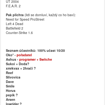
UT 2004
F.E.A.R. 2
Pak plichta
(lidi se domluví, každý co ho baví):
Need for Speed ProStreet
Left 4 Dead
Battlefield 2
Counter-Strike 1.6
Seznam účastníků: 100% učast 10/20
Oko* -
pořadatel
Ashus -
programer + Switche
Sukoi + Doda?
xmrkvax + 2hrači ?
Reef
Slivovica
Dave
Smile
Horus
pepik ?
Arsen
lowrider ?