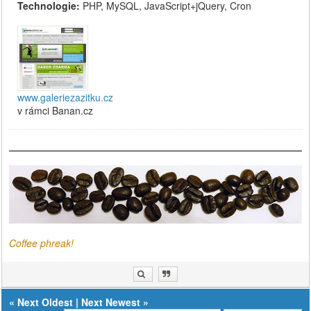
Technologie:
PHP, MySQL, JavaScript+jQuery, Cron
www.galeriezazitku.cz
v rámci Banan.cz
Coffee phreak!
«
Next Oldest
|
Next Newest
»