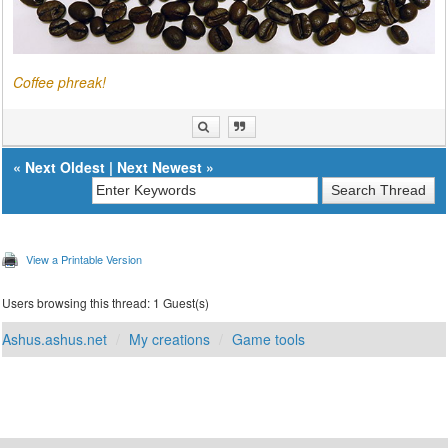
/NC /NFL /NDL /NJH /NJS /XD "%backup_folder%"
>nul if %errorlevel%==1 ( echo Záloha se
provádí... robocopy "%source_folder%"
"%backup_folder%\%datetime%" /E set
"datetime_last=%datetime%" echo Záloha
Coffee phreak!
byla vytvořena. ) else ( echo Žádné změny
v obsahu složky nebyly zaznamenány. ) rem
Počkej 30s timeout /t 30 /nobreak >nul goto
:loop
«
Next Oldest
|
Next Newest
»
View a Printable Version
Users browsing this thread: 1 Guest(s)
Ashus.ashus.net
My creations
Game tools