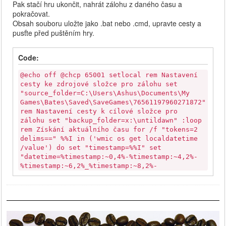
Pak stačí hru ukončit, nahrát zálohu z daného času a
pokračovat.
Obsah souboru uložte jako .bat nebo .cmd, upravte cesty a
pusťte před puštěním hry.
Code:
@echo off @chcp 65001 setlocal rem Nastavení
cesty ke zdrojové složce pro zálohu set
"source_folder=C:\Users\Ashus\Documents\My
Games\Bates\Saved\SaveGames\76561197960271872"
rem Nastavení cesty k cílové složce pro
zálohu set "backup_folder=x:\untildawn" :loop
rem Získání aktuálního času for /f "tokens=2
delims==" %%I in ('wmic os get localdatetime
/value') do set "timestamp=%%I" set
"datetime=%timestamp:~0,4%-%timestamp:~4,2%-
%timestamp:~6,2%_%timestamp:~8,2%-
%timestamp:~10,2%-%timestamp:~12,2%" if
"%datetime_last%"=="" ( set
"datetime_last=%datetime%" ) rem Kontrola,
zda se obsah složky změnil robocopy
"%source_folder%"
"%backup_folder%\%datetime_last%" /E /L /NS