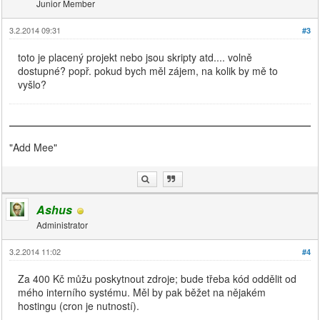
Junior Member
3.2.2014 09:31
#3
toto je placený projekt nebo jsou skripty atd.... volně
dostupné? popř. pokud bych měl zájem, na kolik by mě to
vyšlo?
"Add Mee"
Ashus
Administrator
3.2.2014 11:02
#4
Za 400 Kč můžu poskytnout zdroje; bude třeba kód oddělit od
mého interního systému. Měl by pak běžet na nějakém
hostingu (cron je nutností).