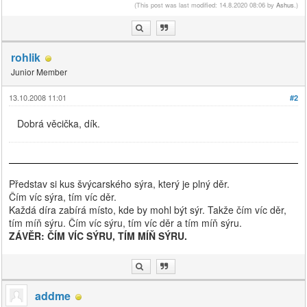
(This post was last modified: 14.8.2020 08:06 by
Ashus
.)
rohlik
Junior Member
13.10.2008 11:01
#2
Dobrá věcička, dík.
Představ si kus švýcarského sýra, který je plný děr.
Čím víc sýra, tím víc děr.
Každá díra zabírá místo, kde by mohl být sýr. Takže čím víc děr,
tím míň sýru. Čím víc sýru, tím víc děr a tím míň sýru.
ZÁVĚR: ČÍM VÍC SÝRU, TÍM MÍŇ SÝRU.
addme