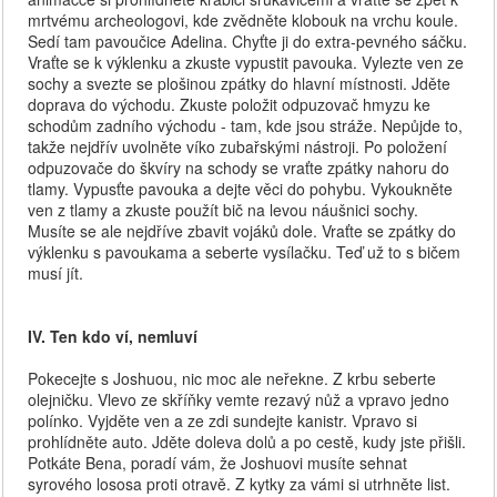
mrtvému archeologovi, kde zvědněte klobouk na vrchu koule.
Sedí tam pavoučice Adelina. Chyťte ji do extra-pevného sáčku.
Vraťte se k výklenku a zkuste vypustit pavouka. Vylezte ven ze
sochy a svezte se plošinou zpátky do hlavní místnosti. Jděte
doprava do východu. Zkuste položit odpuzovač hmyzu ke
schodům zadního východu - tam, kde jsou stráže. Nepůjde to,
takže nejdřív uvolněte víko zubařskými nástroji. Po položení
odpuzovače do škvíry na schody se vraťte zpátky nahoru do
tlamy. Vypusťte pavouka a dejte věci do pohybu. Vykoukněte
ven z tlamy a zkuste použít bič na levou náušnici sochy.
Musíte se ale nejdříve zbavit vojáků dole. Vraťte se zpátky do
výklenku s pavoukama a seberte vysílačku. Teď už to s bičem
musí jít.
IV. Ten kdo ví, nemluví
Pokecejte s Joshuou, nic moc ale neřekne. Z krbu seberte
olejničku. Vlevo ze skříňky vemte rezavý nůž a vpravo jedno
polínko. Vyjděte ven a ze zdi sundejte kanistr. Vpravo si
prohlídněte auto. Jděte doleva dolů a po cestě, kudy jste přišli.
Potkáte Bena, poradí vám, že Joshuovi musíte sehnat
syrového lososa proti otravě. Z kytky za vámi si utrhněte list.