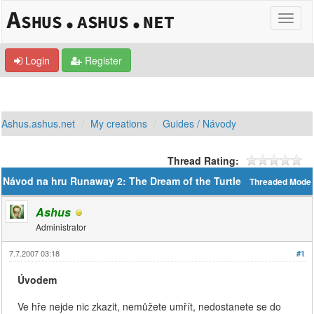
Login
Register
Ashus.ashus.net
My creations
Guides / Návody
Thread Rating:
Návod na hru Runaway 2: The Dream of the Turtle
Threaded Mode
Ashus
Administrator
7.7.2007 03:18
#1
Úvodem
Ve hře nejde nic zkazit, nemůžete umřít, nedostanete se do