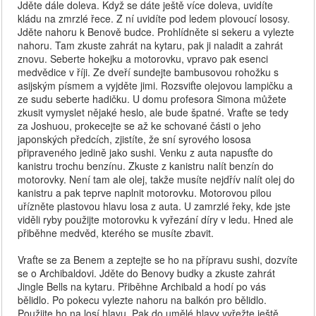
Jděte dále doleva. Když se dáte ještě více doleva, uvidíte
kládu na zmrzlé řece. Z ní uvidíte pod ledem plovoucí lososy.
Jděte nahoru k Benově budce. Prohlídněte si sekeru a vylezte
nahoru. Tam zkuste zahrát na kytaru, pak ji naladit a zahrát
znovu. Seberte hokejku a motorovku, vpravo pak esenci
medvědice v říji. Ze dveří sundejte bambusovou rohožku s
asijským písmem a vyjděte jimi. Rozsviťte olejovou lampičku a
ze sudu seberte hadičku. U domu profesora Simona můžete
zkusit vymyslet nějaké heslo, ale bude špatné. Vraťte se tedy
za Joshuou, prokecejte se až ke schované části o jeho
japonských předcích, zjistíte, že sní syrového lososa
připraveného jedině jako sushi. Venku z auta napusťte do
kanistru trochu benzínu. Zkuste z kanistru nalít benzín do
motorovky. Není tam ale olej, takže musíte nejdřív nalít olej do
kanistru a pak teprve naplnit motorovku. Motorovou pilou
uřízněte plastovou hlavu losa z auta. U zamrzlé řeky, kde jste
viděli ryby použijte motorovku k vyřezání díry v ledu. Hned ale
přiběhne medvěd, kterého se musíte zbavit.
Vraťte se za Benem a zeptejte se ho na přípravu sushi, dozvíte
se o Archibaldovi. Jděte do Benovy budky a zkuste zahrát
Jingle Bells na kytaru. Přiběhne Archibald a hodí po vás
bělidlo. Po pokecu vylezte nahoru na balkón pro bělidlo.
Použijte ho na losí hlavu. Pak do umělé hlavy vyřežte ještě