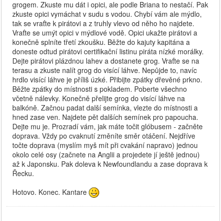
grogem. Zkuste mu dát i opici, ale podle Briana to nestačí. Pak
zkuste opici vymáchat v sudu s vodou. Chybí vám ale mýdlo,
tak se vraťte k pirátovi a z truhly vlevo od něho ho najdete.
Vraťte se umýt opici v mýdlové vodě. Opici ukažte pirátovi a
konečně splníte třetí zkoušku. Běžte do kajuty kapitána a
doneste odtud pirátovi certifikační listinu piráta nízké morálky.
Dejte pirátovi plázdnou lahev a dostanete grog. Vraťte se na
terasu a zkuste nalít grog do visící láhve. Nepůjde to, navíc
hrdlo visící láhve je příliš úzké. Přibijte zpátky dřevěné prkno.
Běžte zpátky do místnosti s pokladem. Poberte všechno
včetně nálevky. Konečně přelijte grog do visící láhve na
balkóně. Začnou padat další semínka, vlezte do místnosti a
hned zase ven. Najdete pět dalších semínek pro papoucha.
Dejte mu je. Prozradí vám, jak máte točit glóbusem - začněte
doprava. Vždy po cvaknutí změníte směr otáčení. Nejdříve
točte doprava (myslím myš mít při cvakání napravo) jednou
okolo celé osy (začnete na Anglii a projedete jí ještě jednou)
až k Japonsku. Pak doleva k Newfoundlandu a zase doprava k
Řecku.
Hotovo. Konec. Kantare