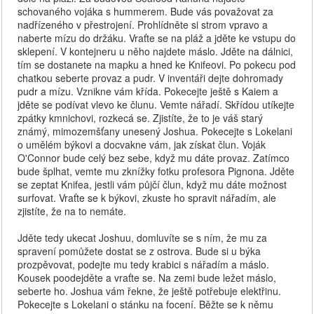
schovaného vojáka s hummerem. Bude vás považovat za
nadřízeného v přestrojení. Prohlídněte si strom vpravo a
naberte mízu do držáku. Vraťte se na pláž a jděte ke vstupu do
sklepení. V kontejneru u něho najdete máslo. Jděte na dálnici,
tím se dostanete na mapku a hned ke Knifeovi. Po pokecu pod
chatkou seberte provaz a pudr. V inventáři dejte dohromady
pudr a mízu. Vznikne vám křída. Pokecejte ještě s Kaiem a
jděte se podívat vlevo ke člunu. Vemte nářadí. Skřídou utíkejte
zpátky kmnichovi, rozkecá se. Zjistíte, že to je váš starý
známý, mimozemšťany unesený Joshua. Pokecejte s Lokelani
o umělém býkovi a docvakne vám, jak získat člun. Voják
O'Connor bude celý bez sebe, když mu dáte provaz. Zatímco
bude šplhat, vemte mu zknížky fotku profesora Pignona. Jděte
se zeptat Knifea, jestli vám půjčí člun, když mu dáte možnost
surfovat. Vraťte se k býkovi, zkuste ho spravit nářadím, ale
zjistíte, že na to nemáte.
Jděte tedy ukecat Joshuu, domluvíte se s ním, že mu za
spravení pomůžete dostat se z ostrova. Bude si u býka
prozpěvovat, podejte mu tedy krabici s nářadím a máslo.
Kousek poodejděte a vraťte se. Na zemi bude ležet máslo,
seberte ho. Joshua vám řekne, že ještě potřebuje elektřinu.
Pokecejte s Lokelani o stánku na focení. Běžte se k němu