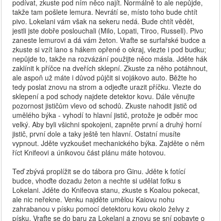
podívat, zkuste pod ním něco najít. Normálně to ale nepůjde,
takže tam pošlete lemura. Nevrátí se, místo toho bude chtít
pivo. Lokelani vám však na sekeru nedá. Bude chtít vědět,
jestli jste dobře poslouchali (Milo, Lopati, Tiroo, Russell). Pivo
zaneste lemurovi a dá vám žeton. Vraťte se surfařské budce a
zkuste si vzít lano s hákem opřené o okraj, vlezte i pod budku;
nepůjde to, takže na rozvázání použijte něco másla. Jděte hák
zaklínit k příčce na dveřích sklepní. Zkuste za něho potáhnout,
ale aspoň už máte i důvod půjčit si vojákovo auto. Běžte ho
tedy poslat znovu na strom a odjeďte urazit příčku. Vlezte do
sklepení a pod schody najdete detektor kovu. Dále věnujte
pozornost jističům vlevo od schodů. Zkuste nahodit jistič od
umělého býka - vyhodí to hlavní jistič, protože je odběr moc
velký. Aby byli všichni spokojeni, zapněte první a druhý horní
jistič, první dole a taky ještě ten hlavní. Ostatní musíte
vypnout. Jděte vyzkoušet mechanického býka. Zajděte o něm
říct Knifeovi a únikovou část plánu máte hotovou.
Teď zbývá proplížit se do tábora pro Ginu. Jděte k fotící
budce, vhoďte dozadu žeton a nechte si udělat fotku s
Lokelani. Jděte do Knifeova stanu, zkuste s Koalou pokecat,
ale nic neřekne. Venku najděte umělou Kaiovu nohu
zahrabanou v písku pomocí detektoru kovu okolo želvy z
písku. Vraťte se do baru za Lokelani a znovu se sní pobavte o