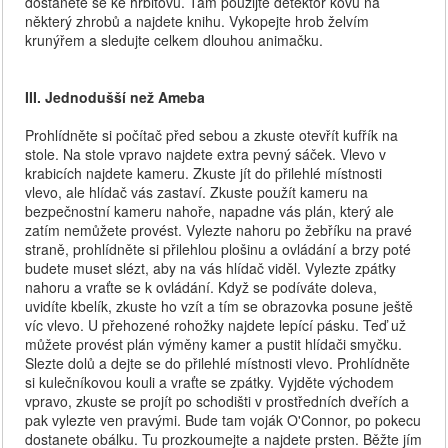
dostanete se ke hřbitovu. Tam použijte detektor kovu na
některý zhrobů a najdete knihu. Vykopejte hrob želvím
krunýřem a sledujte celkem dlouhou animačku.
III. Jednodušší než Ameba
Prohlídněte si počítač před sebou a zkuste otevřít kufřík na
stole. Na stole vpravo najdete extra pevný sáček. Vlevo v
krabicích najdete kameru. Zkuste jít do přilehlé místnosti
vlevo, ale hlídač vás zastaví. Zkuste použít kameru na
bezpečnostní kameru nahoře, napadne vás plán, který ale
zatím nemůžete provést. Vylezte nahoru po žebříku na pravé
straně, prohlídněte si přilehlou plošinu a ovládání a brzy poté
budete muset slézt, aby na vás hlídač viděl. Vylezte zpátky
nahoru a vraťte se k ovládání. Když se podíváte doleva,
uvidíte kbelík, zkuste ho vzít a tím se obrazovka posune ještě
víc vlevo. U přehozené rohožky najdete lepící pásku. Teď už
můžete provést plán výměny kamer a pustit hlídači smyčku.
Slezte dolů a dejte se do přilehlé místnosti vlevo. Prohlídněte
si kulečníkovou kouli a vraťte se zpátky. Vyjděte východem
vpravo, zkuste se projít po schodišti v prostředních dveřích a
pak vylezte ven pravými. Bude tam voják O'Connor, po pokecu
dostanete obálku. Tu prozkoumejte a najdete prsten. Běžte jím