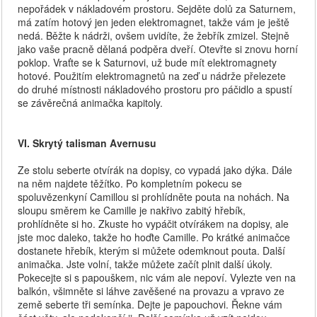
nepořádek v nákladovém prostoru. Sejděte dolů za Saturnem,
má zatím hotový jen jeden elektromagnet, takže vám je ještě
nedá. Běžte k nádrži, ovšem uvidíte, že žebřík zmizel. Stejně
jako vaše pracně dělaná podpěra dveří. Otevřte si znovu horní
poklop. Vraťte se k Saturnovi, už bude mít elektromagnety
hotové. Použitím elektromagnetů na zeď u nádrže přelezete
do druhé místnosti nákladového prostoru pro páčidlo a spustí
se závěrečná animačka kapitoly.
VI. Skrytý talisman Avernusu
Ze stolu seberte otvírák na dopisy, co vypadá jako dýka. Dále
na něm najdete těžítko. Po kompletním pokecu se
spoluvězenkyní Camillou si prohlídněte pouta na nohách. Na
sloupu směrem ke Camille je nakřivo zabitý hřebík,
prohlídněte si ho. Zkuste ho vypáčit otvírákem na dopisy, ale
jste moc daleko, takže ho hoďte Camille. Po krátké animačce
dostanete hřebík, kterým si můžete odemknout pouta. Další
animačka. Jste volní, takže můžete začít plnit další úkoly.
Pokecejte si s papouškem, nic vám ale nepoví. Vylezte ven na
balkón, všimněte si láhve zavěšené na provazu a vpravo ze
země seberte tři semínka. Dejte je papouchovi. Řekne vám