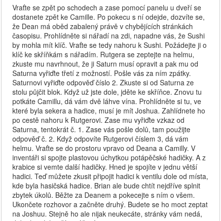
Vraťte se zpět po schodech a zase pomocí panelu u dveří se
dostanete zpět ke Camille. Po pokecu s ní odejde, dozvíte se,
že Dean má oběd zabalený právě v chybějících stránkách
časopisu. Prohlídněte si nářadí na zdi, napadne vás, že Sushi
by mohla mít klíč. Vraťte se tedy nahoru k Sushi. Požádejte ji o
klíč ke skříňkám s nářadím. Rutgera se zeptejte na helmu,
zkuste mu navrhnout, že ji Saturn musí opravit a pak mu od
Saturna vyřiďte třetí z možností. Pošle vás za ním zpátky.
Saturnovi vyřiďte odpověď číslo 2. Zkuste si od Saturna ze
stolu půjčit blok. Když už jste dole, jděte ke skříňce. Znovu tu
potkáte Camillu, dá vám dvě láhve vína. Prohlídněte si tu, ve
které byla sekera a hadice, musí je mít Joshua. Zahlídnete ho
po cestě nahoru k Rutgerovi. Zase mu vyřiďte vzkaz od
Saturna, tentokrát č. 1. Zase vás pošle dolů, tam použijte
odpověď č. 2. Když odpovíte Rutgerovi číslem 3, dá vám
helmu. Vraťte se do prostoru vpravo od Deana a Camilly. V
inventáři si spojte plastovou úchytkou potápěčské hadičky. A z
krabice si vemte další hadičky. Hned je spojíte v jednu větší
hadici. Teď můžete zkusit připojit hadici k ventilu dole od místa,
kde byla hasičská hadice. Brian ale bude chtít nejdříve splnit
zbytek úkolů. Běžte za Deanem a pokecejte s ním o všem.
Ukončete rozhovor a začněte druhý. Budete se ho moct zeptat
na Joshuu. Stejně ho ale nijak neukecáte, stránky vám nedá,