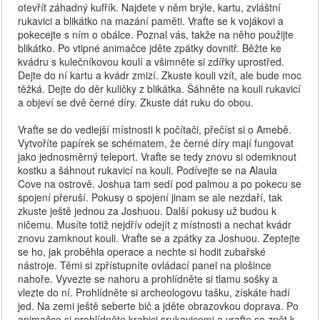
otevřít záhadný kufřík. Najdete v něm brýle, kartu, zvláštní
rukavici a blikátko na mazání paměti. Vraťte se k vojákovi a
pokecejte s ním o obálce. Poznal vás, takže na něho použijte
blikátko. Po vtipné animačce jděte zpátky dovnitř. Běžte ke
kvádru s kulečníkovou koulí a všimněte si zdířky uprostřed.
Dejte do ní kartu a kvádr zmizí. Zkuste kouli vzít, ale bude moc
těžká. Dejte do děr kuličky z blikátka. Šáhněte na kouli rukavicí
a objeví se dvě černé díry. Zkuste dát ruku do obou.
Vraťte se do vedlejší místnosti k počítači, přečíst si o Amebě.
Vytvoříte papírek se schématem, že černé díry mají fungovat
jako jednosměrný teleport. Vraťte se tedy znovu si odemknout
kostku a šáhnout rukavicí na kouli. Podívejte se na Alaula
Cove na ostrově. Joshua tam sedí pod palmou a po pokecu se
spojení přeruší. Pokusy o spojení jinam se ale nezdaří, tak
zkuste ještě jednou za Joshuou. Další pokusy už budou k
ničemu. Musíte totiž nejdřív odejít z místnosti a nechat kvádr
znovu zamknout kouli. Vraťte se a zpátky za Joshuou. Zeptejte
se ho, jak proběhla operace a nechte si hodit zubařské
nástroje. Těmi si zpřístupníte ovládací panel na plošince
nahoře. Vyvezte se nahoru a prohlídněte si tlamu sošky a
vlezte do ní. Prohlídněte si archeologovu tašku, získáte hadí
jed. Na zemi ještě seberte bič a jděte obrazovkou doprava. Po
animačce si prohlídněte krabici srukavicemi a vraťte se zpět k