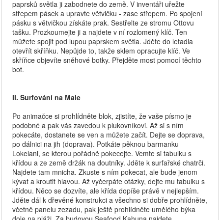
paprsků světla ji zabodnete do země. V inventáři uřežte
střepem pásek a upravte větvičku - zase střepem. Po spojení
pásku s větvičkou získáte prak. Sestřelte ze stromu Ottovu
tašku. Prozkoumejte ji a najdete v ní rozlomený klíč. Ten
můžete spojit pod lupou paprskem světla. Jděte do letadla
otevřít skříňku. Nepůjde to, takže sklem opracujte klíč. Ve
skříňce objevíte sněhové botky. Přejděte most pomocí těchto
bot.
II. Surfování na Male
Po animačce si prohlídněte blok, zjistíte, že vaše písmo je
podobné a pak vás zavedou k plukovníkovi. Až si s ním
pokecáte, dostanete se ven a můžete začít. Dejte se doprava,
po dálnici na jih (doprava). Potkáte pěknou barmanku
Lokelani, se kterou pořádně pokecejte. Vemte si tabulku s
křídou a ze země držák na doutníky. Jděte k surfařské chatrči.
Najdete tam mnicha. Zkuste s ním pokecat, ale bude jenom
kývat a kroutit hlavou. Až vyčerpáte otázky, dejte mu tabulku s
křídou. Něco se dozvíte, ale křída dopíše právě v nejlepším.
Jděte dál k dřevěné konstrukci a všechno si dobře prohlídněte,
včetně panelu zezadu, pak ještě prohlídněte umělého býka
dole na pláži. Za budovou Seafood Kahuna najdete