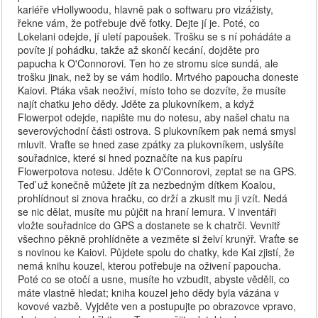
kariéře vHollywoodu, hlavně pak o softwaru pro vizážisty,
řekne vám, že potřebuje dvě fotky. Dejte jí je. Poté, co
Lokelani odejde, jí uletí papoušek. Trošku se s ní pohádáte a
povíte jí pohádku, takže až skončí kecání, dojděte pro
papucha k O'Connorovi. Ten ho ze stromu sice sundá, ale
trošku jinak, než by se vám hodilo. Mrtvého papoucha doneste
Kaiovi. Ptáka však neoživí, místo toho se dozvíte, že musíte
najít chatku jeho dědy. Jděte za plukovníkem, a když
Flowerpot odejde, napište mu do notesu, aby našel chatu na
severovýchodní části ostrova. S plukovníkem pak nemá smysl
mluvit. Vraťte se hned zase zpátky za plukovníkem, uslyšíte
souřadnice, které si hned poznačíte na kus papíru
Flowerpotova notesu. Jděte k O'Connorovi, zeptat se na GPS.
Teď už konečně můžete jít za nezbedným dítkem Koalou,
prohlídnout si znova hračku, co drží a zkusit mu ji vzít. Nedá
se nic dělat, musíte mu půjčit na hraní lemura. V inventáři
vložte souřadnice do GPS a dostanete se k chatrči. Vevnitř
všechno pěkně prohlídněte a vezměte si želví krunýř. Vraťte se
s novinou ke Kaiovi. Půjdete spolu do chatky, kde Kai zjistí, že
nemá knihu kouzel, kterou potřebuje na oživení papoucha.
Poté co se otočí a usne, musíte ho vzbudit, abyste věděli, co
máte vlastně hledat; kniha kouzel jeho dědy byla vázána v
kovové vazbě. Vyjděte ven a postupujte po obrazovce vpravo,