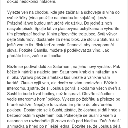
dokud nedokončí natáčení.
Vylezte ven na chodbu, kde jste začínali a schovejte si vína do
své skříňky (vína použijte na chodbu ke kajutám), jenže...
Prázdné láhve budou mít určitě víc užitku. Do jedné z nich
nasypte písek. Spojte láhve plastovýma úchytkama a vytvoříte
tím přesýpací hodiny. K nim připevněte trojzubec. Svůj výtvor
dejte Saturnovi, dostanete za něho blok. Ze stolu u Saturna si
ještě vemte fix. Blok teď zaneste Deanovi, aby nezapomněl
slova. Potkáte Camillu, můžete jí poděkovat za víno. Jak
předáte blok, začne animačka.
Běžte se podívat dolů za Saturnem, na jeho nový vynález. Pak
běžte k nádrži a najdete tam Saturnovu krabici s nářadím a v
ní pilu. Vpravo pak ze smetáku kus uřežte a vznikne vám
kartáč. Zkuste vyjít ven, ale dveře se vám neotevřou. Běžte k
intercomu, zjistíte, že si Joshua pohrál s kódama všech dveří a
Sushi to bude trvat hodiny, než to spraví. Otevřte si čudlem
vedle intercomu horní poklop. Vylezte po žebříku a přelezte po
hraně nádrže. Nepůjde to cvaknutím přímo do otevřeného
poklopu. Dostanete se k Sushi, zjistíte, že Joshua si dál hraje s
bezpečnostním systémem lodi. Pokecejte se Sushi o všem a
nakonec se rozhodněte jít znova dolů pod hladinu. Začně další
animačka a hned po ní ještě jedna. Dozvíte se, že Joshua dělá