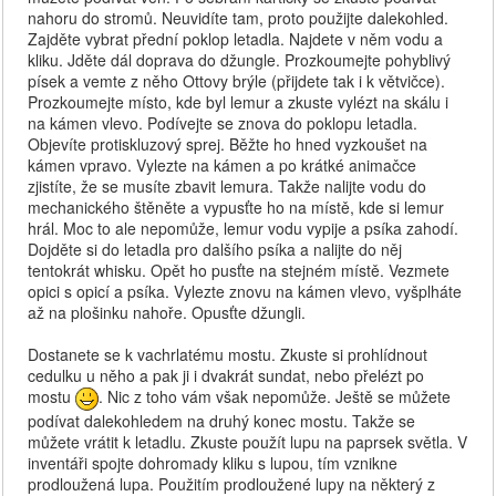
nahoru do stromů. Neuvidíte tam, proto použijte dalekohled.
Zajděte vybrat přední poklop letadla. Najdete v něm vodu a
kliku. Jděte dál doprava do džungle. Prozkoumejte pohyblivý
písek a vemte z něho Ottovy brýle (přijdete tak i k větvičce).
Prozkoumejte místo, kde byl lemur a zkuste vylézt na skálu i
na kámen vlevo. Podívejte se znova do poklopu letadla.
Objevíte protiskluzový sprej. Běžte ho hned vyzkoušet na
kámen vpravo. Vylezte na kámen a po krátké animačce
zjistíte, že se musíte zbavit lemura. Takže nalijte vodu do
mechanického štěněte a vypusťte ho na místě, kde si lemur
hrál. Moc to ale nepomůže, lemur vodu vypije a psíka zahodí.
Dojděte si do letadla pro dalšího psíka a nalijte do něj
tentokrát whisku. Opět ho pusťte na stejném místě. Vezmete
opici s opicí a psíka. Vylezte znovu na kámen vlevo, vyšplháte
až na plošinku nahoře. Opusťte džungli.
Dostanete se k vachrlatému mostu. Zkuste si prohlídnout
cedulku u něho a pak ji i dvakrát sundat, nebo přelézt po
mostu
. Nic z toho vám však nepomůže. Ještě se můžete
podívat dalekohledem na druhý konec mostu. Takže se
můžete vrátit k letadlu. Zkuste použít lupu na paprsek světla. V
inventáři spojte dohromady kliku s lupou, tím vznikne
prodloužená lupa. Použitím prodloužené lupy na některý z