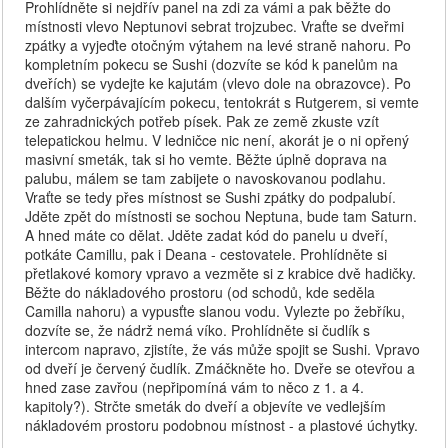
Prohlídněte si nejdřív panel na zdi za vámi a pak běžte do
místnosti vlevo Neptunovi sebrat trojzubec. Vraťte se dveřmi
zpátky a vyjeďte otočným výtahem na levé straně nahoru. Po
kompletním pokecu se Sushi (dozvíte se kód k panelům na
dveřích) se vydejte ke kajutám (vlevo dole na obrazovce). Po
dalším vyčerpávajícím pokecu, tentokrát s Rutgerem, si vemte
ze zahradnických potřeb písek. Pak ze země zkuste vzít
telepatickou helmu. V ledničce nic není, akorát je o ni opřený
masivní smeták, tak si ho vemte. Běžte úplně doprava na
palubu, málem se tam zabijete o navoskovanou podlahu.
Vraťte se tedy přes místnost se Sushi zpátky do podpalubí.
Jděte zpět do místnosti se sochou Neptuna, bude tam Saturn.
A hned máte co dělat. Jděte zadat kód do panelu u dveří,
potkáte Camillu, pak i Deana - cestovatele. Prohlídněte si
přetlakové komory vpravo a vezměte si z krabice dvě hadičky.
Běžte do nákladového prostoru (od schodů, kde seděla
Camilla nahoru) a vypusťte slanou vodu. Vylezte po žebříku,
dozvíte se, že nádrž nemá víko. Prohlídněte si čudlík s
intercom napravo, zjistíte, že vás může spojit se Sushi. Vpravo
od dveří je červený čudlík. Zmáčkněte ho. Dveře se otevřou a
hned zase zavřou (nepřipomíná vám to něco z 1. a 4.
kapitoly?). Strčte smeták do dveří a objevíte ve vedlejším
nákladovém prostoru podobnou místnost - a plastové úchytky.