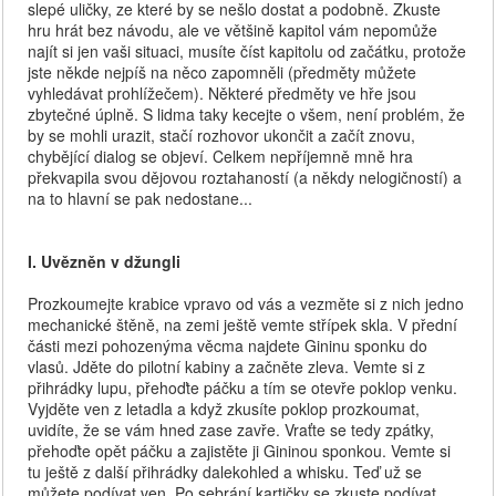
slepé uličky, ze které by se nešlo dostat a podobně. Zkuste
hru hrát bez návodu, ale ve většině kapitol vám nepomůže
najít si jen vaši situaci, musíte číst kapitolu od začátku, protože
jste někde nejpíš na něco zapomněli (předměty můžete
vyhledávat prohlížečem). Některé předměty ve hře jsou
zbytečné úplně. S lidma taky kecejte o všem, není problém, že
by se mohli urazit, stačí rozhovor ukončit a začít znovu,
chybějící dialog se objeví. Celkem nepříjemně mně hra
překvapila svou dějovou roztahaností (a někdy nelogičností) a
na to hlavní se pak nedostane...
I. Uvězněn v džungli
Prozkoumejte krabice vpravo od vás a vezměte si z nich jedno
mechanické štěně, na zemi ještě vemte střípek skla. V přední
části mezi pohozenýma věcma najdete Gininu sponku do
vlasů. Jděte do pilotní kabiny a začněte zleva. Vemte si z
přihrádky lupu, přehoďte páčku a tím se otevře poklop venku.
Vyjděte ven z letadla a když zkusíte poklop prozkoumat,
uvidíte, že se vám hned zase zavře. Vraťte se tedy zpátky,
přehoďte opět páčku a zajistěte ji Gininou sponkou. Vemte si
tu ještě z další přihrádky dalekohled a whisku. Teď už se
můžete podívat ven. Po sebrání kartičky se zkuste podívat