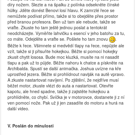
díry nožem. Slezte a na špalku z polínka odsekněte čínské
hůlky. Jděte donést Benovi losí hlavu. K zamrzlé řece se
nemůžete podívat přímo, takže si to obejděte přes prostor
před branou profesora. Ben už tam ale nebude, takže se
vraťte. Zkuste ho tam ještě jednou poslat a tentokrát
neodcházejte. Vyměňte lahvičku s esencí v jeho batohu za tu,
co máte. Odejděte a vraťte se. Pošlete ho tam znovu
.
Běžte k řece. Všimnete si medvědí tlapy na řece, nepůjde ale
vzít, takže si ji přisuňte hokejkou. Běžte si pomocí hokejky
zkusit chytit lososa. Bude moc kluzká, musíte na ni nasadit
tlapu a pak už to půjde. Běžte nahoru k chatce a pískněte na
Archibalda. Spustí se další animačka. Joshua uvízne na kře
uprostřed jezera. Běžte si prohlídnout naviják na autě vpravo.
A zkuste nastartovat navíjení. Po zjištění, že nejdříve musí
běžet motor, zkuste vlézt do auta a nastartovat. Otevřte
kapotu, ale hned spadne, takže ji zajistěte hokejkou a
prohlídněte, co chybí. Svíčka je v motorovce, dostanete ji z ní
ven pomocí nože. Pak už ji jen zasadíte do motoru a hurá na
další video.
V. Poslán do minulosti