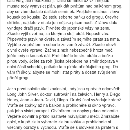
část věty, ale nedokončí ji. Další semínka už vzít nejdou,
musíte tedy vymyslet plán, jak dát pirátům nad balkónem grog,
aby se vám dostalo dalších semínek. Projděte místnost zleva
kousek po kousku. Ze stolu seberte baňku od grogu. Otevřte
skříňku, najdete v ní ale jen nějaké písemnosti. Z láhve dále
vyndejte dračí jazyk. Plivněte do japonské vázy na zemi.
Zkuste vyjít dveřma, za kterýma stojí pirát. Nepustí vás.
Připevněte jazyk na dveře, a závažím sejměte piráta za nima.
Vyjděte za pirátem a seberte ze země závaží. Zkuste otevřít
divné dveře vpravo. Začne z nich nebezpečně hrozit meč,
jděte tedy o kousek dál. Prohlídněte kostru piráta a bečku
plnou vody. Jděte za roh (šipka přeblikne na směr doprava v
dolní části schodů), potkáte tam piráta přidělujícího grog. Dá
vám tři úkoly, abyste se mohli stát piráty a dostat svůj denní
příděl grogu.
Jako první splníte úkol znalostní, tady jsou správné odpovědi:
Long John Silver, doktor, sufrování na želvách, Henry a Diego,
Henry, Joao a Jean-David, Diego. Druhý úkol vyžaduje krádež.
Vraťte se zpátky až na balkón a prohlídněte si okno vpravo,
pak jeho visící parapet. Otvírákem na dopisy prkno odlomíte.
Vejděte dovnitř a prkno nastavte mávajícímu meči. Zmrzačíte
opici, v kupě zlata vyberete zlatou sošku a prohlídnete si
všechny obrazy u východu. Vraťte se s úlovkem za pirátem s