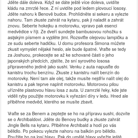
Jděte dále doleva. Když se dáte ještě více doleva, uvidíte
kládu na zmrzlé řece. Z ní uvidíte pod ledem plovoucí lososy.
Jděte nahoru k Benově budce. Prohlídněte si sekeru a vylezte
nahoru. Tam zkuste zahrát na kytaru, pak ji naladit a zahrát
znovu. Seberte hokejku a motorovku, vpravo pak esenci
medvědice v říji. Ze dveří sundejte bambusovou rohožku s
asijským písmem a vyjděte jimi. Rozsviťte olejovou lampičku a
ze sudu seberte hadičku. U domu profesora Simona můžete
zkusit vymyslet nějaké heslo, ale bude špatné. Vraťte se tedy
za Joshuou, prokecejte se až ke schované části o jeho
japonských předcích, zjistíte, že sní syrového lososa
připraveného jedině jako sushi. Venku z auta napusťte do
kanistru trochu benzínu. Zkuste z kanistru nalít benzín do
motorovky. Není tam ale olej, takže musíte nejdřív nalít olej do
kanistru a pak teprve naplnit motorovku. Motorovou pilou
uřízněte plastovou hlavu losa z auta. U zamrzlé řeky, kde jste
viděli ryby použijte motorovku k vyřezání díry v ledu. Hned ale
přiběhne medvěd, kterého se musíte zbavit.
Vraťte se za Benem a zeptejte se ho na přípravu sushi, dozvíte
se o Archibaldovi. Jděte do Benovy budky a zkuste zahrát
Jingle Bells na kytaru. Přiběhne Archibald a hodí po vás
bělidlo. Po pokecu vylezte nahoru na balkón pro bělidlo.
Použijte ho na losí hlavu. Pak do umělé hlavy vyřežte ještě