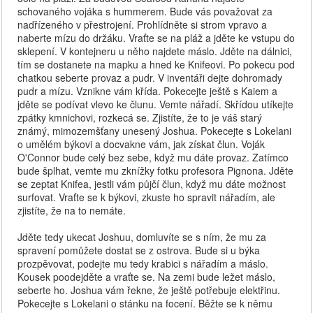
schovaného vojáka s hummerem. Bude vás považovat za
nadřízeného v přestrojení. Prohlídněte si strom vpravo a
naberte mízu do držáku. Vraťte se na pláž a jděte ke vstupu do
sklepení. V kontejneru u něho najdete máslo. Jděte na dálnici,
tím se dostanete na mapku a hned ke Knifeovi. Po pokecu pod
chatkou seberte provaz a pudr. V inventáři dejte dohromady
pudr a mízu. Vznikne vám křída. Pokecejte ještě s Kaiem a
jděte se podívat vlevo ke člunu. Vemte nářadí. Skřídou utíkejte
zpátky kmnichovi, rozkecá se. Zjistíte, že to je váš starý
známý, mimozemšťany unesený Joshua. Pokecejte s Lokelani
o umělém býkovi a docvakne vám, jak získat člun. Voják
O'Connor bude celý bez sebe, když mu dáte provaz. Zatímco
bude šplhat, vemte mu zknížky fotku profesora Pignona. Jděte
se zeptat Knifea, jestli vám půjčí člun, když mu dáte možnost
surfovat. Vraťte se k býkovi, zkuste ho spravit nářadím, ale
zjistíte, že na to nemáte.
Jděte tedy ukecat Joshuu, domluvíte se s ním, že mu za
spravení pomůžete dostat se z ostrova. Bude si u býka
prozpěvovat, podejte mu tedy krabici s nářadím a máslo.
Kousek poodejděte a vraťte se. Na zemi bude ležet máslo,
seberte ho. Joshua vám řekne, že ještě potřebuje elektřinu.
Pokecejte s Lokelani o stánku na focení. Běžte se k němu