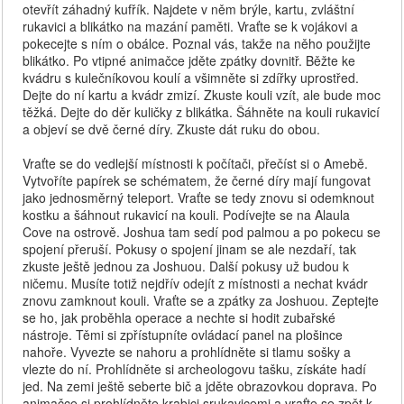
otevřít záhadný kufřík. Najdete v něm brýle, kartu, zvláštní
rukavici a blikátko na mazání paměti. Vraťte se k vojákovi a
pokecejte s ním o obálce. Poznal vás, takže na něho použijte
blikátko. Po vtipné animačce jděte zpátky dovnitř. Běžte ke
kvádru s kulečníkovou koulí a všimněte si zdířky uprostřed.
Dejte do ní kartu a kvádr zmizí. Zkuste kouli vzít, ale bude moc
těžká. Dejte do děr kuličky z blikátka. Šáhněte na kouli rukavicí
a objeví se dvě černé díry. Zkuste dát ruku do obou.
Vraťte se do vedlejší místnosti k počítači, přečíst si o Amebě.
Vytvoříte papírek se schématem, že černé díry mají fungovat
jako jednosměrný teleport. Vraťte se tedy znovu si odemknout
kostku a šáhnout rukavicí na kouli. Podívejte se na Alaula
Cove na ostrově. Joshua tam sedí pod palmou a po pokecu se
spojení přeruší. Pokusy o spojení jinam se ale nezdaří, tak
zkuste ještě jednou za Joshuou. Další pokusy už budou k
ničemu. Musíte totiž nejdřív odejít z místnosti a nechat kvádr
znovu zamknout kouli. Vraťte se a zpátky za Joshuou. Zeptejte
se ho, jak proběhla operace a nechte si hodit zubařské
nástroje. Těmi si zpřístupníte ovládací panel na plošince
nahoře. Vyvezte se nahoru a prohlídněte si tlamu sošky a
vlezte do ní. Prohlídněte si archeologovu tašku, získáte hadí
jed. Na zemi ještě seberte bič a jděte obrazovkou doprava. Po
animačce si prohlídněte krabici srukavicemi a vraťte se zpět k