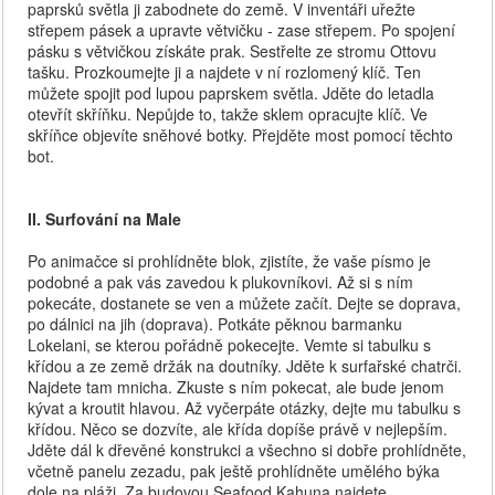
paprsků světla ji zabodnete do země. V inventáři uřežte
střepem pásek a upravte větvičku - zase střepem. Po spojení
pásku s větvičkou získáte prak. Sestřelte ze stromu Ottovu
tašku. Prozkoumejte ji a najdete v ní rozlomený klíč. Ten
můžete spojit pod lupou paprskem světla. Jděte do letadla
otevřít skříňku. Nepůjde to, takže sklem opracujte klíč. Ve
skříňce objevíte sněhové botky. Přejděte most pomocí těchto
bot.
II. Surfování na Male
Po animačce si prohlídněte blok, zjistíte, že vaše písmo je
podobné a pak vás zavedou k plukovníkovi. Až si s ním
pokecáte, dostanete se ven a můžete začít. Dejte se doprava,
po dálnici na jih (doprava). Potkáte pěknou barmanku
Lokelani, se kterou pořádně pokecejte. Vemte si tabulku s
křídou a ze země držák na doutníky. Jděte k surfařské chatrči.
Najdete tam mnicha. Zkuste s ním pokecat, ale bude jenom
kývat a kroutit hlavou. Až vyčerpáte otázky, dejte mu tabulku s
křídou. Něco se dozvíte, ale křída dopíše právě v nejlepším.
Jděte dál k dřevěné konstrukci a všechno si dobře prohlídněte,
včetně panelu zezadu, pak ještě prohlídněte umělého býka
dole na pláži. Za budovou Seafood Kahuna najdete