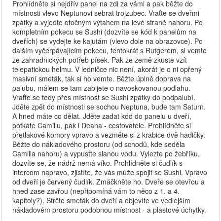
Prohlídněte si nejdřív panel na zdi za vámi a pak běžte do
místnosti vlevo Neptunovi sebrat trojzubec. Vraťte se dveřmi
zpátky a vyjeďte otočným výtahem na levé straně nahoru. Po
kompletním pokecu se Sushi (dozvíte se kód k panelům na
dveřích) se vydejte ke kajutám (vlevo dole na obrazovce). Po
dalším vyčerpávajícím pokecu, tentokrát s Rutgerem, si vemte
ze zahradnických potřeb písek. Pak ze země zkuste vzít
telepatickou helmu. V ledničce nic není, akorát je o ni opřený
masivní smeták, tak si ho vemte. Běžte úplně doprava na
palubu, málem se tam zabijete o navoskovanou podlahu.
Vraťte se tedy přes místnost se Sushi zpátky do podpalubí.
Jděte zpět do místnosti se sochou Neptuna, bude tam Saturn.
A hned máte co dělat. Jděte zadat kód do panelu u dveří,
potkáte Camillu, pak i Deana - cestovatele. Prohlídněte si
přetlakové komory vpravo a vezměte si z krabice dvě hadičky.
Běžte do nákladového prostoru (od schodů, kde seděla
Camilla nahoru) a vypusťte slanou vodu. Vylezte po žebříku,
dozvíte se, že nádrž nemá víko. Prohlídněte si čudlík s
intercom napravo, zjistíte, že vás může spojit se Sushi. Vpravo
od dveří je červený čudlík. Zmáčkněte ho. Dveře se otevřou a
hned zase zavřou (nepřipomíná vám to něco z 1. a 4.
kapitoly?). Strčte smeták do dveří a objevíte ve vedlejším
nákladovém prostoru podobnou místnost - a plastové úchytky.