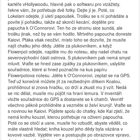
kariéře vHollywoodu, hlavně pak o softwaru pro vizážisty,
řekne vám, že potřebuje dvě fotky. Dejte jí je. Poté, co
Lokelani odejde, jí uletí papoušek. Trošku se s ní pohádáte a
povíte jí pohádku, takže až skončí kecání, dojděte pro
papucha k O'Connorovi. Ten ho ze stromu sice sundá, ale
trošku jinak, než by se vám hodilo. Mrtvého papoucha doneste
Kaiovi. Ptáka však neoživí, místo toho se dozvíte, že musíte
najít chatku jeho dědy. Jděte za plukovníkem, a když
Flowerpot odejde, napište mu do notesu, aby našel chatu na
severovýchodní části ostrova. S plukovníkem pak nemá smysl
mluvit. Vraťte se hned zase zpátky za plukovníkem, uslyšíte
souřadnice, které si hned poznačíte na kus papíru
Flowerpotova notesu. Jděte k O'Connorovi, zeptat se na GPS.
Teď už konečně můžete jít za nezbedným dítkem Koalou,
prohlídnout si znova hračku, co drží a zkusit mu ji vzít. Nedá
se nic dělat, musíte mu půjčit na hraní lemura. V inventáři
vložte souřadnice do GPS a dostanete se k chatrči. Vevnitř
všechno pěkně prohlídněte a vezměte si želví krunýř. Vraťte se
s novinou ke Kaiovi. Půjdete spolu do chatky, kde Kai zjistí, že
nemá knihu kouzel, kterou potřebuje na oživení papoucha.
Poté co se otočí a usne, musíte ho vzbudit, abyste věděli, co
máte vlastně hledat; kniha kouzel jeho dědy byla vázána v
kovové vazbě. Vyjděte ven a postupujte po obrazovce vpravo,