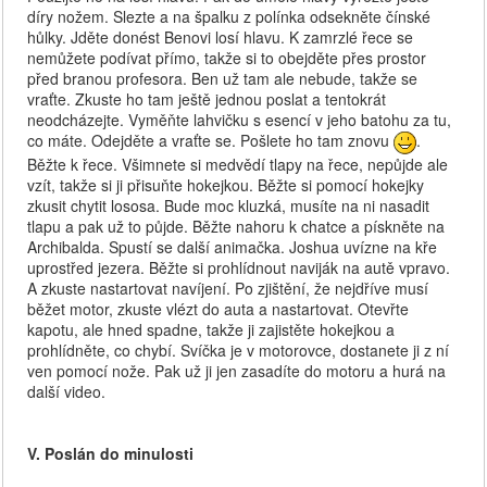
díry nožem. Slezte a na špalku z polínka odsekněte čínské
hůlky. Jděte donést Benovi losí hlavu. K zamrzlé řece se
nemůžete podívat přímo, takže si to obejděte přes prostor
před branou profesora. Ben už tam ale nebude, takže se
vraťte. Zkuste ho tam ještě jednou poslat a tentokrát
neodcházejte. Vyměňte lahvičku s esencí v jeho batohu za tu,
co máte. Odejděte a vraťte se. Pošlete ho tam znovu
.
Běžte k řece. Všimnete si medvědí tlapy na řece, nepůjde ale
vzít, takže si ji přisuňte hokejkou. Běžte si pomocí hokejky
zkusit chytit lososa. Bude moc kluzká, musíte na ni nasadit
tlapu a pak už to půjde. Běžte nahoru k chatce a pískněte na
Archibalda. Spustí se další animačka. Joshua uvízne na kře
uprostřed jezera. Běžte si prohlídnout naviják na autě vpravo.
A zkuste nastartovat navíjení. Po zjištění, že nejdříve musí
běžet motor, zkuste vlézt do auta a nastartovat. Otevřte
kapotu, ale hned spadne, takže ji zajistěte hokejkou a
prohlídněte, co chybí. Svíčka je v motorovce, dostanete ji z ní
ven pomocí nože. Pak už ji jen zasadíte do motoru a hurá na
další video.
V. Poslán do minulosti