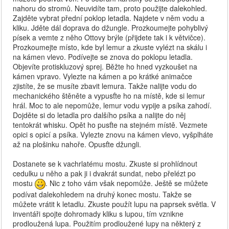
nahoru do stromů. Neuvidíte tam, proto použijte dalekohled.
Zajděte vybrat přední poklop letadla. Najdete v něm vodu a
kliku. Jděte dál doprava do džungle. Prozkoumejte pohyblivý
písek a vemte z něho Ottovy brýle (přijdete tak i k větvičce).
Prozkoumejte místo, kde byl lemur a zkuste vylézt na skálu i
na kámen vlevo. Podívejte se znova do poklopu letadla.
Objevíte protiskluzový sprej. Běžte ho hned vyzkoušet na
kámen vpravo. Vylezte na kámen a po krátké animačce
zjistíte, že se musíte zbavit lemura. Takže nalijte vodu do
mechanického štěněte a vypusťte ho na místě, kde si lemur
hrál. Moc to ale nepomůže, lemur vodu vypije a psíka zahodí.
Dojděte si do letadla pro dalšího psíka a nalijte do něj
tentokrát whisku. Opět ho pusťte na stejném místě. Vezmete
opici s opicí a psíka. Vylezte znovu na kámen vlevo, vyšplháte
až na plošinku nahoře. Opusťte džungli.
Dostanete se k vachrlatému mostu. Zkuste si prohlídnout
cedulku u něho a pak ji i dvakrát sundat, nebo přelézt po
mostu
. Nic z toho vám však nepomůže. Ještě se můžete
podívat dalekohledem na druhý konec mostu. Takže se
můžete vrátit k letadlu. Zkuste použít lupu na paprsek světla. V
inventáři spojte dohromady kliku s lupou, tím vznikne
prodloužená lupa. Použitím prodloužené lupy na některý z