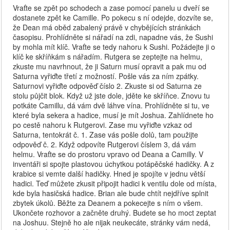
Vraťte se zpět po schodech a zase pomocí panelu u dveří se
dostanete zpět ke Camille. Po pokecu s ní odejde, dozvíte se,
že Dean má oběd zabalený právě v chybějících stránkách
časopisu. Prohlídněte si nářadí na zdi, napadne vás, že Sushi
by mohla mít klíč. Vraťte se tedy nahoru k Sushi. Požádejte ji o
klíč ke skříňkám s nářadím. Rutgera se zeptejte na helmu,
zkuste mu navrhnout, že ji Saturn musí opravit a pak mu od
Saturna vyřiďte třetí z možností. Pošle vás za ním zpátky.
Saturnovi vyřiďte odpověď číslo 2. Zkuste si od Saturna ze
stolu půjčit blok. Když už jste dole, jděte ke skříňce. Znovu tu
potkáte Camillu, dá vám dvě láhve vína. Prohlídněte si tu, ve
které byla sekera a hadice, musí je mít Joshua. Zahlídnete ho
po cestě nahoru k Rutgerovi. Zase mu vyřiďte vzkaz od
Saturna, tentokrát č. 1. Zase vás pošle dolů, tam použijte
odpověď č. 2. Když odpovíte Rutgerovi číslem 3, dá vám
helmu. Vraťte se do prostoru vpravo od Deana a Camilly. V
inventáři si spojte plastovou úchytkou potápěčské hadičky. A z
krabice si vemte další hadičky. Hned je spojíte v jednu větší
hadici. Teď můžete zkusit připojit hadici k ventilu dole od místa,
kde byla hasičská hadice. Brian ale bude chtít nejdříve splnit
zbytek úkolů. Běžte za Deanem a pokecejte s ním o všem.
Ukončete rozhovor a začněte druhý. Budete se ho moct zeptat
na Joshuu. Stejně ho ale nijak neukecáte, stránky vám nedá,