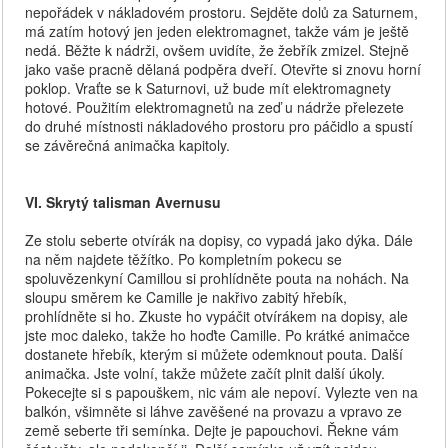
nepořádek v nákladovém prostoru. Sejděte dolů za Saturnem,
má zatím hotový jen jeden elektromagnet, takže vám je ještě
nedá. Běžte k nádrži, ovšem uvidíte, že žebřík zmizel. Stejně
jako vaše pracně dělaná podpěra dveří. Otevřte si znovu horní
poklop. Vraťte se k Saturnovi, už bude mít elektromagnety
hotové. Použitím elektromagnetů na zeď u nádrže přelezete
do druhé místnosti nákladového prostoru pro páčidlo a spustí
se závěrečná animačka kapitoly.
VI. Skrytý talisman Avernusu
Ze stolu seberte otvírák na dopisy, co vypadá jako dýka. Dále
na něm najdete těžítko. Po kompletním pokecu se
spoluvězenkyní Camillou si prohlídněte pouta na nohách. Na
sloupu směrem ke Camille je nakřivo zabitý hřebík,
prohlídněte si ho. Zkuste ho vypáčit otvírákem na dopisy, ale
jste moc daleko, takže ho hoďte Camille. Po krátké animačce
dostanete hřebík, kterým si můžete odemknout pouta. Další
animačka. Jste volní, takže můžete začít plnit další úkoly.
Pokecejte si s papouškem, nic vám ale nepoví. Vylezte ven na
balkón, všimněte si láhve zavěšené na provazu a vpravo ze
země seberte tři semínka. Dejte je papouchovi. Řekne vám