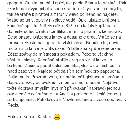
grogem. Zkuste mu dát i opici, ale podle Briana to nestačí. Pak
zkuste opici vymáchat v sudu s vodou. Chybí vám ale mýdlo,
tak se vraťte k pirátovi a z truhly vlevo od něho ho najdete.
Vraťte se umýt opici v mýdlové vodě. Opici ukažte pirátovi a
konečně splníte třetí zkoušku. Běžte do kajuty kapitána a
doneste odtud pirátovi certifikační listinu piráta nízké morálky.
Dejte pirátovi plázdnou lahev a dostanete grog. Vraťte se na
terasu a zkuste nalít grog do visící láhve. Nepůjde to, navíc
hrdlo visící láhve je příliš úzké. Přibijte zpátky dřevěné prkno.
Běžte zpátky do místnosti s pokladem. Poberte všechno
včetně nálevky. Konečně přelijte grog do visící láhve na
balkóně. Začnou padat další semínka, vlezte do místnosti a
hned zase ven. Najdete pět dalších semínek pro papoucha.
Dejte mu je. Prozradí vám, jak máte točit glóbusem - začněte
doprava. Vždy po cvaknutí změníte směr otáčení. Nejdříve
točte doprava (myslím myš mít při cvakání napravo) jednou
okolo celé osy (začnete na Anglii a projedete jí ještě jednou)
až k Japonsku. Pak doleva k Newfoundlandu a zase doprava k
Řecku.
Hotovo. Konec. Kantare