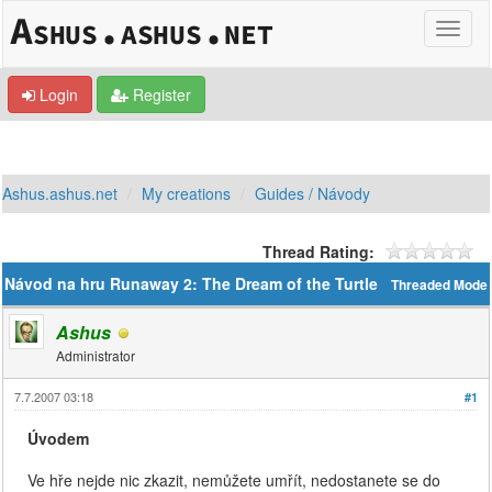
Login
Register
Ashus.ashus.net
My creations
Guides / Návody
Thread Rating:
Návod na hru Runaway 2: The Dream of the Turtle
Threaded Mode
Ashus
Administrator
7.7.2007 03:18
#1
Úvodem
Ve hře nejde nic zkazit, nemůžete umřít, nedostanete se do