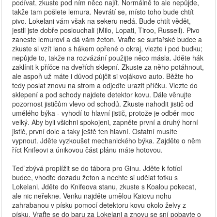
podívat, zkuste pod ním něco najít. Normálně to ale nepůjde,
takže tam pošlete lemura. Nevrátí se, místo toho bude chtít
pivo. Lokelani vám však na sekeru nedá. Bude chtít vědět,
jestli jste dobře poslouchali (Milo, Lopati, Tiroo, Russell). Pivo
zaneste lemurovi a dá vám žeton. Vraťte se surfařské budce a
zkuste si vzít lano s hákem opřené o okraj, vlezte i pod budku;
nepůjde to, takže na rozvázání použijte něco másla. Jděte hák
zaklínit k příčce na dveřích sklepní. Zkuste za něho potáhnout,
ale aspoň už máte i důvod půjčit si vojákovo auto. Běžte ho
tedy poslat znovu na strom a odjeďte urazit příčku. Vlezte do
sklepení a pod schody najdete detektor kovu. Dále věnujte
pozornost jističům vlevo od schodů. Zkuste nahodit jistič od
umělého býka - vyhodí to hlavní jistič, protože je odběr moc
velký. Aby byli všichni spokojeni, zapněte první a druhý horní
jistič, první dole a taky ještě ten hlavní. Ostatní musíte
vypnout. Jděte vyzkoušet mechanického býka. Zajděte o něm
říct Knifeovi a únikovou část plánu máte hotovou.
Teď zbývá proplížit se do tábora pro Ginu. Jděte k fotící
budce, vhoďte dozadu žeton a nechte si udělat fotku s
Lokelani. Jděte do Knifeova stanu, zkuste s Koalou pokecat,
ale nic neřekne. Venku najděte umělou Kaiovu nohu
zahrabanou v písku pomocí detektoru kovu okolo želvy z
písku. Vraťte se do baru za Lokelani a znovu se sní pobavte o