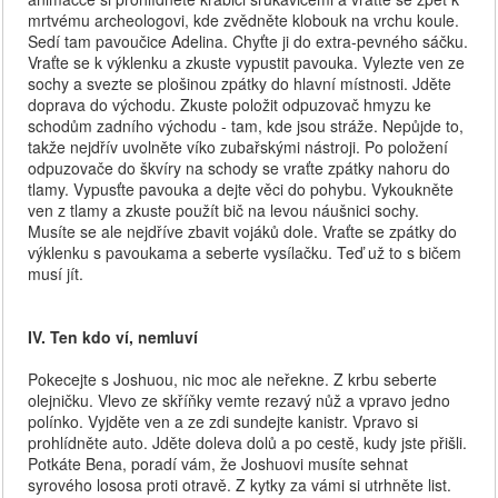
mrtvému archeologovi, kde zvědněte klobouk na vrchu koule.
Sedí tam pavoučice Adelina. Chyťte ji do extra-pevného sáčku.
Vraťte se k výklenku a zkuste vypustit pavouka. Vylezte ven ze
sochy a svezte se plošinou zpátky do hlavní místnosti. Jděte
doprava do východu. Zkuste položit odpuzovač hmyzu ke
schodům zadního východu - tam, kde jsou stráže. Nepůjde to,
takže nejdřív uvolněte víko zubařskými nástroji. Po položení
odpuzovače do škvíry na schody se vraťte zpátky nahoru do
tlamy. Vypusťte pavouka a dejte věci do pohybu. Vykoukněte
ven z tlamy a zkuste použít bič na levou náušnici sochy.
Musíte se ale nejdříve zbavit vojáků dole. Vraťte se zpátky do
výklenku s pavoukama a seberte vysílačku. Teď už to s bičem
musí jít.
IV. Ten kdo ví, nemluví
Pokecejte s Joshuou, nic moc ale neřekne. Z krbu seberte
olejničku. Vlevo ze skříňky vemte rezavý nůž a vpravo jedno
polínko. Vyjděte ven a ze zdi sundejte kanistr. Vpravo si
prohlídněte auto. Jděte doleva dolů a po cestě, kudy jste přišli.
Potkáte Bena, poradí vám, že Joshuovi musíte sehnat
syrového lososa proti otravě. Z kytky za vámi si utrhněte list.