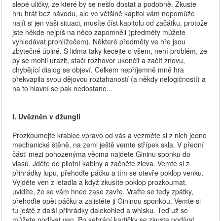
slepé uličky, ze které by se nešlo dostat a podobně. Zkuste
hru hrát bez návodu, ale ve většině kapitol vám nepomůže
najít si jen vaši situaci, musíte číst kapitolu od začátku, protože
jste někde nejpíš na něco zapomněli (předměty můžete
vyhledávat prohlížečem). Některé předměty ve hře jsou
zbytečné úplně. S lidma taky kecejte o všem, není problém, že
by se mohli urazit, stačí rozhovor ukončit a začít znovu,
chybějící dialog se objeví. Celkem nepříjemně mně hra
překvapila svou dějovou roztahaností (a někdy nelogičností) a
na to hlavní se pak nedostane...
I. Uvězněn v džungli
Prozkoumejte krabice vpravo od vás a vezměte si z nich jedno
mechanické štěně, na zemi ještě vemte střípek skla. V přední
části mezi pohozenýma věcma najdete Gininu sponku do
vlasů. Jděte do pilotní kabiny a začněte zleva. Vemte si z
přihrádky lupu, přehoďte páčku a tím se otevře poklop venku.
Vyjděte ven z letadla a když zkusíte poklop prozkoumat,
uvidíte, že se vám hned zase zavře. Vraťte se tedy zpátky,
přehoďte opět páčku a zajistěte ji Gininou sponkou. Vemte si
tu ještě z další přihrádky dalekohled a whisku. Teď už se
můžete podívat ven. Po sebrání kartičky se zkuste podívat