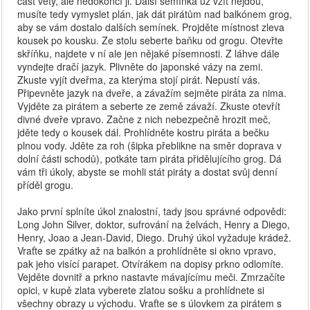
část věty, ale nedokončí ji. Další semínka už vzít nejdou,
musíte tedy vymyslet plán, jak dát pirátům nad balkónem grog,
aby se vám dostalo dalších semínek. Projděte místnost zleva
kousek po kousku. Ze stolu seberte baňku od grogu. Otevřte
skříňku, najdete v ní ale jen nějaké písemnosti. Z láhve dále
vyndejte dračí jazyk. Plivněte do japonské vázy na zemi.
Zkuste vyjít dveřma, za kterýma stojí pirát. Nepustí vás.
Připevněte jazyk na dveře, a závažím sejměte piráta za nima.
Vyjděte za pirátem a seberte ze země závaží. Zkuste otevřít
divné dveře vpravo. Začne z nich nebezpečně hrozit meč,
jděte tedy o kousek dál. Prohlídněte kostru piráta a bečku
plnou vody. Jděte za roh (šipka přeblikne na směr doprava v
dolní části schodů), potkáte tam piráta přidělujícího grog. Dá
vám tři úkoly, abyste se mohli stát piráty a dostat svůj denní
příděl grogu.
Jako první splníte úkol znalostní, tady jsou správné odpovědi:
Long John Silver, doktor, sufrování na želvách, Henry a Diego,
Henry, Joao a Jean-David, Diego. Druhý úkol vyžaduje krádež.
Vraťte se zpátky až na balkón a prohlídněte si okno vpravo,
pak jeho visící parapet. Otvírákem na dopisy prkno odlomíte.
Vejděte dovnitř a prkno nastavte mávajícímu meči. Zmrzačíte
opici, v kupě zlata vyberete zlatou sošku a prohlídnete si
všechny obrazy u východu. Vraťte se s úlovkem za pirátem s