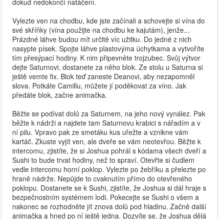
dokud nedokončí natáčení.
Vylezte ven na chodbu, kde jste začínali a schovejte si vína do
své skříňky (vína použijte na chodbu ke kajutám), jenže...
Prázdné láhve budou mít určitě víc užitku. Do jedné z nich
nasypte písek. Spojte láhve plastovýma úchytkama a vytvoříte
tím přesýpací hodiny. K nim připevněte trojzubec. Svůj výtvor
dejte Saturnovi, dostanete za něho blok. Ze stolu u Saturna si
ještě vemte fix. Blok teď zaneste Deanovi, aby nezapomněl
slova. Potkáte Camillu, můžete jí poděkovat za víno. Jak
předáte blok, začne animačka.
Běžte se podívat dolů za Saturnem, na jeho nový vynález. Pak
běžte k nádrži a najdete tam Saturnovu krabici s nářadím a v
ní pilu. Vpravo pak ze smetáku kus uřežte a vznikne vám
kartáč. Zkuste vyjít ven, ale dveře se vám neotevřou. Běžte k
intercomu, zjistíte, že si Joshua pohrál s kódama všech dveří a
Sushi to bude trvat hodiny, než to spraví. Otevřte si čudlem
vedle intercomu horní poklop. Vylezte po žebříku a přelezte po
hraně nádrže. Nepůjde to cvaknutím přímo do otevřeného
poklopu. Dostanete se k Sushi, zjistíte, že Joshua si dál hraje s
bezpečnostním systémem lodi. Pokecejte se Sushi o všem a
nakonec se rozhodněte jít znova dolů pod hladinu. Začně další
animačka a hned po ní ještě jedna. Dozvíte se, že Joshua dělá