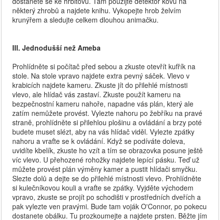
dostanete se ke hřbitovu. Tam použijte detektor kovu na
některý zhrobů a najdete knihu. Vykopejte hrob želvím
krunýřem a sledujte celkem dlouhou animačku.
III. Jednodušší než Ameba
Prohlídněte si počítač před sebou a zkuste otevřít kufřík na
stole. Na stole vpravo najdete extra pevný sáček. Vlevo v
krabicích najdete kameru. Zkuste jít do přilehlé místnosti
vlevo, ale hlídač vás zastaví. Zkuste použít kameru na
bezpečnostní kameru nahoře, napadne vás plán, který ale
zatím nemůžete provést. Vylezte nahoru po žebříku na pravé
straně, prohlídněte si přilehlou plošinu a ovládání a brzy poté
budete muset slézt, aby na vás hlídač viděl. Vylezte zpátky
nahoru a vraťte se k ovládání. Když se podíváte doleva,
uvidíte kbelík, zkuste ho vzít a tím se obrazovka posune ještě
víc vlevo. U přehozené rohožky najdete lepící pásku. Teď už
můžete provést plán výměny kamer a pustit hlídači smyčku.
Slezte dolů a dejte se do přilehlé místnosti vlevo. Prohlídněte
si kulečníkovou kouli a vraťte se zpátky. Vyjděte východem
vpravo, zkuste se projít po schodišti v prostředních dveřích a
pak vylezte ven pravými. Bude tam voják O'Connor, po pokecu
dostanete obálku. Tu prozkoumejte a najdete prsten. Běžte jím