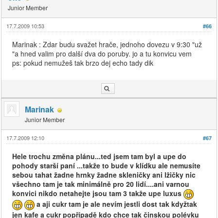
Junior Member
17.7.2009 10:53
#66
Marinak : Zdar budu svažet hrače, jednoho dovezu v 9:30 "už
"a hned valim pro další dva do poruby. jo a tu konvicu vem
ps: pokud nemužeš tak brzo dej echo tady dik
Marinak
Junior Member
17.7.2009 12:10
#67
Hele trochu změna plánu...ted jsem tam byl a upe do
pohody starší paní ...takže to bude v klídku ale nemusíte
sebou tahat žadne hrnky žadne skleničky ani lžičky nic
všechno tam je tak minimálně pro 20 lidí....ani varnou
konvici nikdo netahejte jsou tam 3 takže upe luxus
a aji cukr tam je ale nevím jestli dost tak kdyžtak
jen kafe a cukr popřípadě kdo chce tak činskou polévku