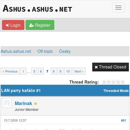
Login
Register
Ashus.ashus.net
Off-topic
Česky
Thread Closed
« Previous
1
…
5
6
8
9
10
Next »
7
Thread Rating:
LAN party kafáče #1
Threaded Mode
Marinak
Junior Member
15.7.2009 12:57
#61