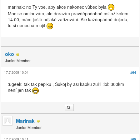
marinak: no Ty voe, aby akce nakonec vůbec byla
Moc se omlouvám, ale dorazím pravděpodobně asi až kolem
14:00, mám ještě nějaké zařizování. Ale každopádně dojedu,
to si nenechám ujít
oko
Junior Member
17.7.2009 10:04
#64
:ugeek: tak tak pepiku , Sukoj by asi kapku zuřil :lol: 300km
není jen tak
Marinak
Junior Member
17.7.2009 10:41
#65