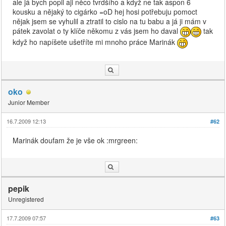
ale já bych popil aji něco tvrdšího a když ne tak aspon 6
kousku a nějaký to cigárko =oD hej hosi potřebuju pomoct
nějak jsem se vyhulil a ztratil to cislo na tu babu a já ji mám v
pátek zavolat o ty klíče někomu z vás jsem ho daval
tak
když ho napíšete ušetříte mi mnoho práce Marinák
oko
Junior Member
16.7.2009 12:13
#62
Marinák doufam že je vše ok :mrgreen:
pepik
Unregistered
17.7.2009 07:57
#63