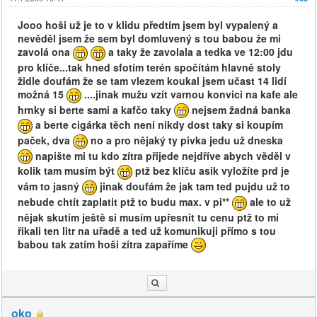
Jooo hoši už je to v klidu předtím jsem byl vypalený a
nevěděl jsem že sem byl domluvený s tou babou že mi
zavolá ona
a taky že zavolala a tedka ve 12:00 jdu
pro klíče...tak hned sfotím terén spočítám hlavně stoly
židle doufám že se tam vlezem koukal jsem učast 14 lidí
možná 15
....jinak mužu vzít varnou konvici na kafe ale
hrnky si berte sami a kafčo taky
nejsem žadná banka
a berte cigárka těch není nikdy dost taky si koupím
paček, dva
no a pro nějaký ty pivka jedu už dneska
napište mi tu kdo zítra přijede nejdříve abych věděl v
kolik tam musím být
ptž bez klíču asik vyložíte prd je
vám to jasný
jinak doufám že jak tam ted pujdu už to
nebude chtít zaplatit ptž to budu max. v pi**
ale to už
nějak skutím ještě si musím upřesnit tu cenu ptž to mi
řikali ten litr na uřadě a ted už komunikuji přímo s tou
babou tak zatím hoši zítra zapaříme
oko