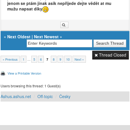
jenom se ptám jinak asik nepřijede dejte vědět at mu
mužu napsat díky
«
Next Oldest
|
Next Newest
»
Thread Closed
« Previous
1
…
5
6
8
9
10
Next »
7
View a Printable Version
Users browsing this thread: 1 Guest(s)
Ashus.ashus.net
Off-topic
Česky