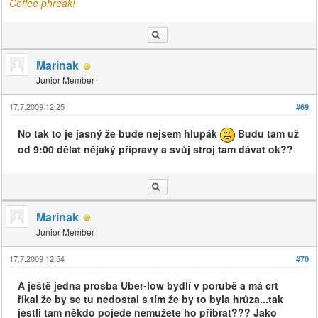
Coffee phreak!
Marinak
Junior Member
17.7.2009 12:25
#69
No tak to je jasný že bude nejsem hlupák
Budu tam už
od 9:00 dělat nějaký přípravy a svůj stroj tam dávat ok??
Marinak
Junior Member
17.7.2009 12:54
#70
A ještě jedna prosba Uber-low bydlí v porubě a má crt
říkal že by se tu nedostal s tím že by to byla hrůza...tak
jestli tam někdo pojede nemužete ho přibrat??? Jako