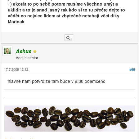
=) akorát to po sebě potom musíme všechno umýt a
uklidit a to je snad jasný tak kdo si to tu přečte dejte to
vědět co nejvice lidem at zbytečně netahají věci díky
Marinak
Ashus
Administrator
17.7.2009 12:12
#68
hlavne nam potvrd ze tam bude v 9.30 odemceno