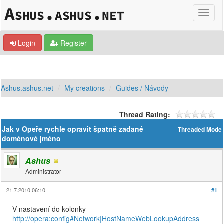
Login
Register
Ashus.ashus.net
My creations
Guides / Návody
Thread Rating:
Jak v Opeře rychle opravit špatně zadané
Threaded Mode
doménové jméno
Ashus
Administrator
21.7.2010 06:10
#1
V nastavení do kolonky
http://opera:config#Network|HostNameWebLookupAddress