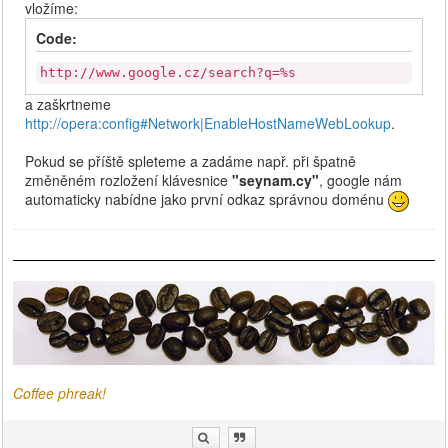
vložíme:
Code:
http://www.google.cz/search?q=%s
a zaškrtneme
http://opera:config#Network|EnableHostNameWebLookup
.
Pokud se příště spleteme a zadáme např. při špatně
změněném rozložení klávesnice
"seynam.cy"
, google nám
automaticky nabídne jako první odkaz správnou doménu
Coffee phreak!