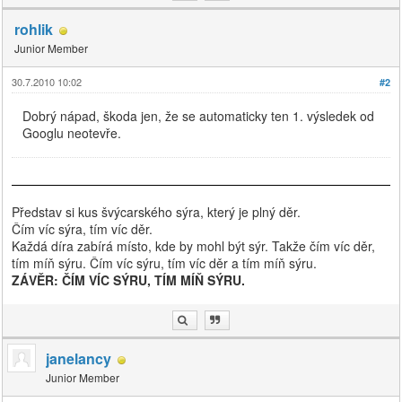
rohlik
Junior Member
30.7.2010 10:02
#2
Dobrý nápad, škoda jen, že se automaticky ten 1. výsledek od
Googlu neotevře.
Představ si kus švýcarského sýra, který je plný děr.
Čím víc sýra, tím víc děr.
Každá díra zabírá místo, kde by mohl být sýr. Takže čím víc děr,
tím míň sýru. Čím víc sýru, tím víc děr a tím míň sýru.
ZÁVĚR: ČÍM VÍC SÝRU, TÍM MÍŇ SÝRU.
janelancy
Junior Member