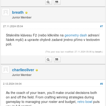
breath
Junior Member
27.11.2024 05:04
#7
Stiskněte klávesu F2 (nebo klikněte na
geometry dash
adresní
řádek myší) a upravte chybně zadané jméno přímo v textovém
poli.
(This post was last modified: 27.11.2024 05:06 by
breath
.)
charlieoliver
Junior Member
2.12.2024 04:04
#8
As the coach of your team, you’ll make crucial decisions both
on and off the field. From crafting winning strategies during
gameplay to managing your roster and budget,
retro bowl
puts