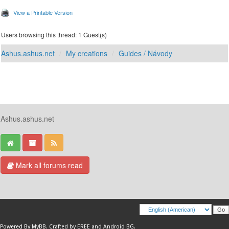
View a Printable Version
Users browsing this thread: 1 Guest(s)
Ashus.ashus.net
My creations
Guides / Návody
Ashus.ashus.net
Mark all forums read
Powered By
MyBB
.
Crafted by EREE
and
Android BG
.