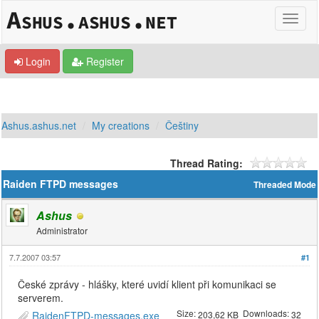
Login
Register
Ashus.ashus.net
My creations
Češtiny
Thread Rating:
Raiden FTPD messages
Threaded Mode
Ashus
Administrator
7.7.2007 03:57
#1
České zprávy - hlášky, které uvidí klient při komunikaci se
serverem.
Size:
Downloads:
RaidenFTPD-messages.exe
203,62 KB
32