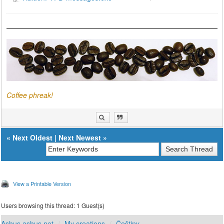
Coffee phreak!
«
Next Oldest
|
Next Newest
»
View a Printable Version
Users browsing this thread: 1 Guest(s)
Ashus.ashus.net
My creations
Češtiny