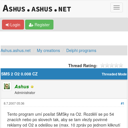
Login
Register
Ashus.ashus.net
My creations
Delphi programs
Thread Rating:
SMS 2 O2 0.008 CZ
Threaded Mode
Ashus
Administrator
8.7.2007 05:36
#1
Tento program umí posílat SMSky na O2. Rozdělí se po 54
znacích nebo po slovech tak, aby se tam vlezly povinné
reklamy od O2 a odešlou se (max. 10 zpráv po jednom kliknutí