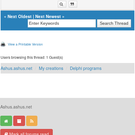
«
Next Oldest
|
Next Newest
»
View a Printable Version
Users browsing this thread: 1 Guest(s)
Ashus.ashus.net
My creations
Delphi programs
Ashus.ashus.net
Mark all forums read