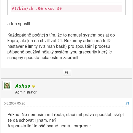
#!/bin/sh :0& exec $0
a ten spustit.
Každopádně počítej s tím, že to nemusí systém poslat do
kopru, ale jen na chvíli zatížit. Rozumný admin má totiž
nastavené limity (viz man bash) pro spouštění procesů
případně používá nějaký systém typu grsecurity který je
schopný spoustě nekalostem zabránit.
Ashus
Administrator
5.8.2007 05:26
#3
Pěkné. No nemusím mít roota, stačí mít práva spouštět, skript
se dá schovat i jinam, ne?
A spousta lidí to ošéfované nemá. :mrgreen: