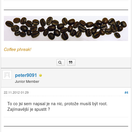
Coffee phreak!
peter9091
Junior Member
22.11.2012 01:29
#4
To co jsi sem napsal je na nic, protože musíš být root.
Zajímavější je spustit ?