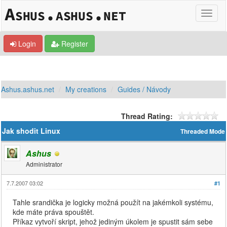
Login
Register
Ashus.ashus.net
My creations
Guides / Návody
Thread Rating:
Jak shodit Linux
Threaded Mode
Ashus
Administrator
7.7.2007 03:02
#1
Tahle srandička je logicky možná použít na jakémkoli systému,
kde máte práva spouštět.
Příkaz vytvoří skript, jehož jediným úkolem je spustit sám sebe