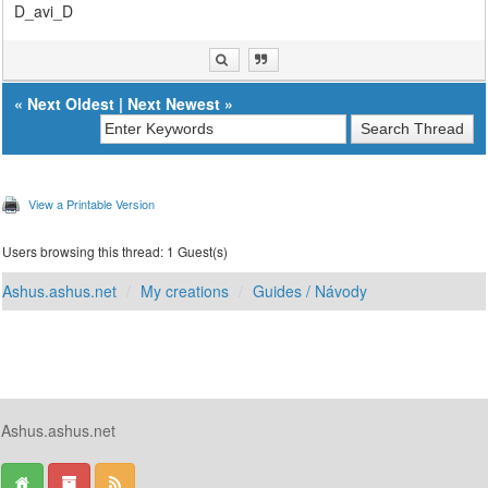
D_avi_D
«
Next Oldest
|
Next Newest
»
View a Printable Version
Users browsing this thread: 1 Guest(s)
Ashus.ashus.net
My creations
Guides / Návody
Ashus.ashus.net