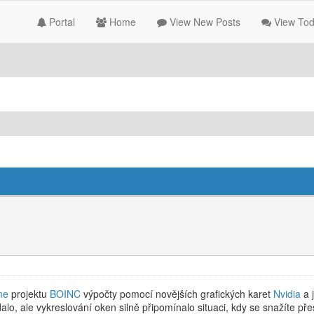
Portal
Home
View New Posts
View Tod
me
projektu
BOINC
výpočty pomocí novějších grafických karet
Nvidia
a 
. dalo, ale vykreslování oken silně připomínalo situaci, kdy se snažít