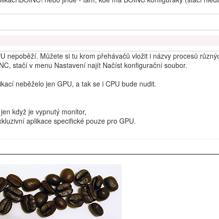
PU nepoběží. Můžete si tu krom přehávačů vložit i názvy procesů různýc
C, stačí v menu Nastavení najít Načíst konfigurační soubor.
likací neběželo jen GPU, a tak se i CPU bude nudit.
en když je vypnutý monitor,
luzivní aplikace specifické pouze pro GPU.