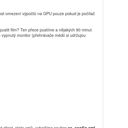
žnost omezení výpočtů na GPU pouze pokud je počítač
e pustit film? Ten přece pustíme a nějakých 90 minut
 vypnutý monitor (přehrávače médií si udržujou
t client_state.xml), vytvoříme soubor
cc_config.xml
,