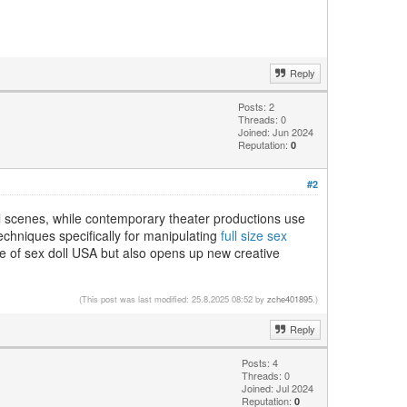
Reply
Posts: 2
Threads: 0
Joined: Jun 2024
Reputation:
0
#2
l scenes, while contemporary theater productions use
hniques specifically for manipulating
full size sex
ope of sex doll USA but also opens up new creative
(This post was last modified: 25.8.2025 08:52 by
zche401895
.)
Reply
Posts: 4
Threads: 0
Joined: Jul 2024
Reputation:
0