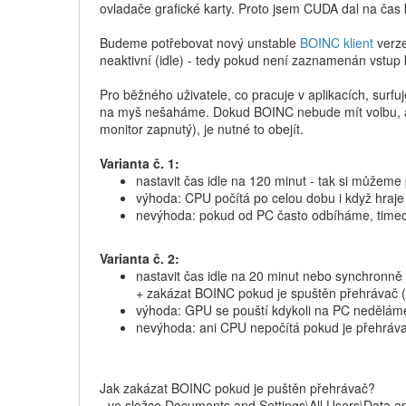
ovladače grafické karty. Proto jsem CUDA dal na čas k
Budeme potřebovat nový unstable
BOINC klient
verze
neaktivní (idle) - tedy pokud není zaznamenán vstup 
Pro běžného uživatele, co pracuje v aplikacích, surfuj
na myš nešaháme. Dokud BOINC nebude mít volbu, aby 
monitor zapnutý), je nutné to obejít.
Varianta č. 1:
nastavit čas idle na 120 minut - tak si můžem
výhoda: CPU počítá po celou dobu i když hraje 
nevýhoda: pokud od PC často odbíháme, timeo
Varianta č. 2:
nastavit čas idle na 20 minut nebo synchronně
+ zakázat BOINC pokud je spuštěn přehrávač (
výhoda: GPU se pouští kdykoli na PC neděláme 
nevýhoda: ani CPU nepočítá pokud je přehrávač
Jak zakázat BOINC pokud je puštěn přehrávač?
- ve složce Documents and Settings\All Users\Data ap