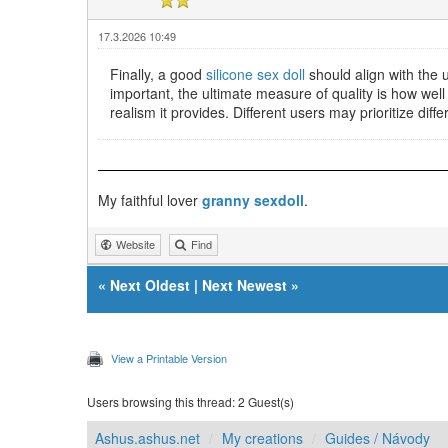
17.3.2026 10:49
Finally, a good
silicone sex doll
should align with the 
important, the ultimate measure of quality is how well
realism it provides. Different users may prioritize dif
My faithful lover
granny sexdoll
.
Website
Find
«
Next Oldest
|
Next Newest
»
View a Printable Version
Users browsing this thread: 2 Guest(s)
Ashus.ashus.net
My creations
Guides / Návody