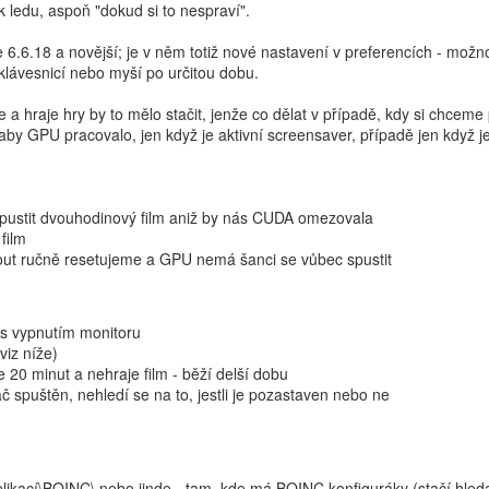
 ledu, aspoň "dokud si to nespraví".
 6.6.18 a novější; je v něm totiž nové nastavení v preferencích - mo
klávesnicí nebo myší po určitou dobu.
e a hraje hry by to mělo stačit, jenže co dělat v případě, kdy si chcem
GPU pracovalo, jen když je aktivní screensaver, případě jen když je
e pustit dvouhodinový film aniž by nás CUDA omezovala
film
ut ručně resetujeme a GPU nemá šanci se vůbec spustit
 s vypnutím monitoru
viz níže)
20 minut a nehraje film - běží delší dobu
 spuštěn, nehledí se na to, jestli je pozastaven nebo ne
likací\BOINC\ nebo jinde - tam, kde má BOINC konfiguráky (stačí hleda