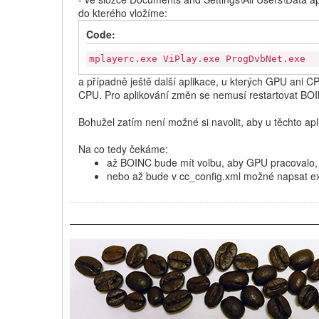
do kterého vložíme:
Code:
mplayerc.exe ViPlay.exe ProgDvbNet.exe
a případně ještě další aplikace, u kterých GPU ani C
CPU. Pro aplikování změn se nemusí restartovat BOIN
Bohužel zatím není možné si navolit, aby u těchto ap
Na co tedy čekáme:
až BOINC bude mít volbu, aby GPU pracovalo, j
nebo až bude v cc_config.xml možné napsat exk