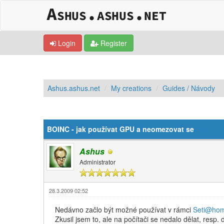
Login
Register
Ashus.ashus.net
My creations
Guides / Návody
0 Vote(s) - 0 Average
1
2
3
4
5
BOINC - jak používat GPU a neomezovat se
Ashus
Administrator
28.3.2009 02:52
Nedávno začlo být možné používat v rámci
Seti@ho
Zkusil jsem to, ale na počítači se nedalo dělat, resp