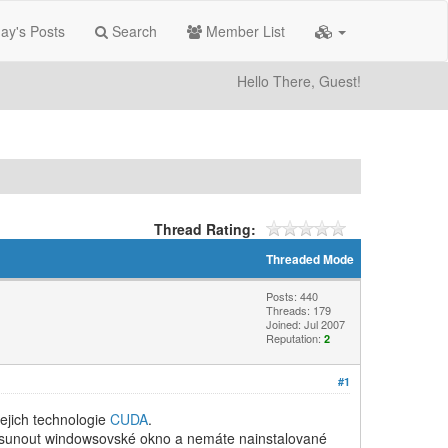
ay's Posts
Search
Member List
Hello There, Guest!
Thread Rating:
Threaded Mode
Posts: 440
Threads: 179
Joined: Jul 2007
Reputation:
2
#1
jejich technologie
CUDA
.
e přesunout windowsovské okno a nemáte nainstalované