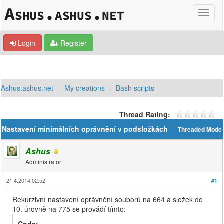
Login
Register
Ashus.ashus.net
My creations
Bash scripts
Thread Rating:
Nastavení minimálních oprávnění v podsložkách
Threaded Mode
Ashus
Administrator
21.4.2014 02:52
#1
Rekurzivní nastavení oprávnění souborů na 664 a složek do
10. úrovně na 775 se provádí tímto: