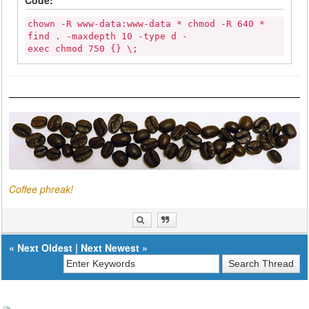
Code:
chown -R www-data:www-data * chmod -R 640 *
find . -maxdepth 10 -type d -
exec chmod 750 {} \;
Coffee phreak!
«
Next Oldest
|
Next Newest
»