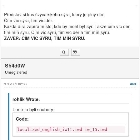
Představ si kus švýcarského sýra, který je plný děr.
Čím víc sýra, tím víc děr.
Každá díra zabírá místo, kde by mohl být sýr. Takže čím víc děr,
tím míň sýru. Čím víc sýru, tím víc děr a tím míň sýru.
ZÁVĚR: ČÍM VÍC SÝRU, TÍM MÍŇ SÝRU.
Sh4d0W
Unregistered
9.9.2009 02:38
#63
rohlik Wrote:
U me to byli soubory:
Code:
localized_english_iw11.iwd iw_15.iwd