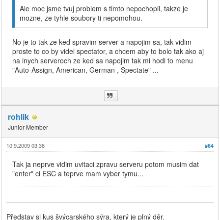
Ale moc jsme tvuj problem s timto nepochopil, takze je
mozne, ze tyhle soubory ti nepomohou.
No je to tak ze ked spravim server a napojim sa, tak vidim
proste to co by videl spectator, a chcem aby to bolo tak ako aj
na inych serveroch ze ked sa napojim tak mi hodi to menu
"Auto-Assign, American, German , Spectate" ...
rohlik
Junior Member
10.9.2009 03:38
#64
Tak ja neprve vidim uvitaci zpravu serveru potom musim dat
"enter" ci ESC a teprve mam vyber tymu...
Představ si kus švýcarského sýra, který je plný děr.