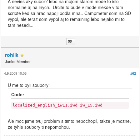
A nevies aky subor? lebo na mojom starom mode to islo
normalne aj na inych.. Urcite to bude v mode niekde v tom
scripte ked sa hrac napoji podla mna.. Campmeter som na SD
vypol, ale teraz som vypol aj to remaining lebo nejako mi to
tam nesedi...
rohlik
Junior Member
4.9.2009 10:06
#62
U me to byli soubory:
Code:
localized_english_iw11.iwd iw_15.iwd
Ale moc jsme tvuj problem s timto nepochopil, takze je mozne,
ze tyhle soubory ti nepomohou.