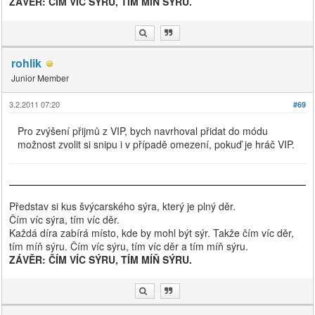
ZÁVĚR: ČÍM VÍC SÝRU, TÍM MÍŇ SÝRU.
rohlik
Junior Member
3.2.2011 07:20
#69
Pro zvýšení přijmů z VIP, bych navrhoval přidat do módu
možnost zvolit si snipu i v případě omezení, pokuď je hráč VIP.
Představ si kus švýcarského sýra, který je plný děr.
Čím víc sýra, tím víc děr.
Každá díra zabírá místo, kde by mohl být sýr. Takže čím víc děr,
tím míň sýru. Čím víc sýru, tím víc děr a tím míň sýru.
ZÁVĚR: ČÍM VÍC SÝRU, TÍM MÍŇ SÝRU.