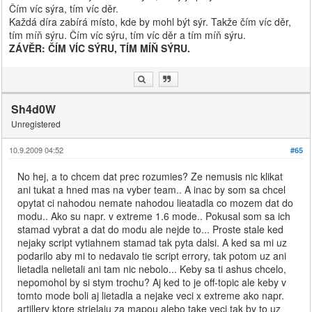
Čím víc sýra, tím víc děr.
Každá díra zabírá místo, kde by mohl být sýr. Takže čím víc děr,
tím míň sýru. Čím víc sýru, tím víc děr a tím míň sýru.
ZÁVĚR: ČÍM VÍC SÝRU, TÍM MÍŇ SÝRU.
Sh4d0W
Unregistered
10.9.2009 04:52
#65
No hej, a to chcem dat prec rozumies? Ze nemusis nic klikat
ani tukat a hned mas na vyber team.. A inac by som sa chcel
opytat ci nahodou nemate nahodou lieatadla co mozem dat do
modu.. Ako su napr. v extreme 1.6 mode.. Pokusal som sa ich
stamad vybrat a dat do modu ale nejde to... Proste stale ked
nejaky script vytiahnem stamad tak pyta dalsi. A ked sa mi uz
podarilo aby mi to nedavalo tie script errory, tak potom uz ani
lietadla nelietali ani tam nic nebolo... Keby sa ti ashus chcelo,
nepomohol by si stym trochu? Aj ked to je off-topic ale keby v
tomto mode boli aj lietadla a nejake veci x extreme ako napr.
artillery ktore strielaju za mapou alebo take veci tak by to uz