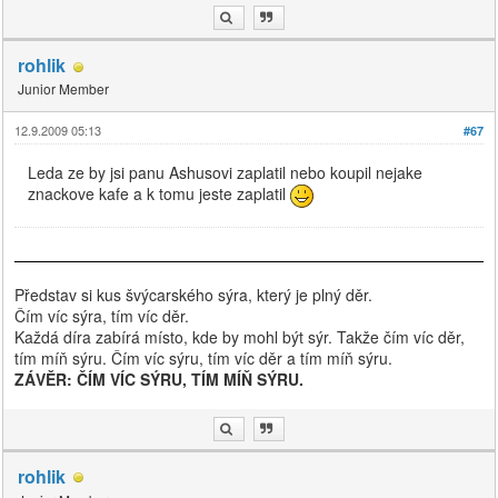
rohlik
Junior Member
12.9.2009 05:13
#67
Leda ze by jsi panu Ashusovi zaplatil nebo koupil nejake
znackove kafe a k tomu jeste zaplatil
Představ si kus švýcarského sýra, který je plný děr.
Čím víc sýra, tím víc děr.
Každá díra zabírá místo, kde by mohl být sýr. Takže čím víc děr,
tím míň sýru. Čím víc sýru, tím víc děr a tím míň sýru.
ZÁVĚR: ČÍM VÍC SÝRU, TÍM MÍŇ SÝRU.
rohlik