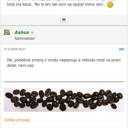
bola ina kava.. No to len tak som sa opytal mimo reci...
Ashus
Administrator
10.9.2009 05:21
#66
Ne, podobne zmeny v modu neplanuju a nebudu mod na prani
delat; neni cas.
Coffee phreak!