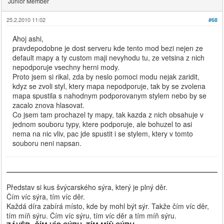
Junior Member
25.2.2010 11:02
#68
Ahoj ashi,
pravdepodobne je dost serveru kde tento mod bezi nejen ze
default mapy a ty custom maji nevyhodu tu, ze vetsina z nich
nepodporuje vsechny herni mody.
Proto jsem si rikal, zda by neslo pomoci modu nejak zaridit,
kdyz se zvoli styl, ktery mapa nepodporuje, tak by se zvolena
mapa spustila s nahodnym podporovanym stylem nebo by se
zacalo znova hlasovat.
Co jsem tam prochazel ty mapy, tak kazda z nich obsahuje v
jednom souboru typy, ktere podporuje, ale bohuzel to asi
nema na nic vliv, pac jde spustit i se stylem, ktery v tomto
souboru neni napsan.
Představ si kus švýcarského sýra, který je plný děr.
Čím víc sýra, tím víc děr.
Každá díra zabírá místo, kde by mohl být sýr. Takže čím víc děr,
tím míň sýru. Čím víc sýru, tím víc děr a tím míň sýru.