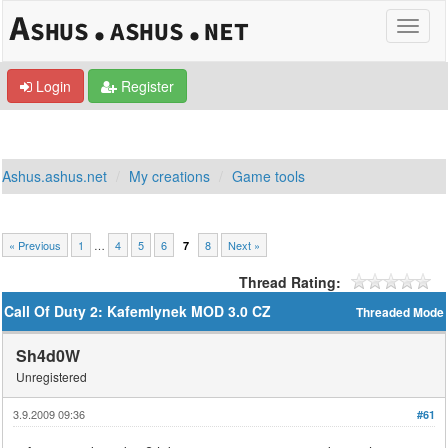
Login
Register
Ashus.ashus.net
My creations
Game tools
« Previous
1
…
4
5
6
8
Next »
7
Thread Rating:
Call Of Duty 2: Kafemlynek MOD 3.0 CZ
Threaded Mode
Sh4d0W
Unregistered
3.9.2009 09:36
#61