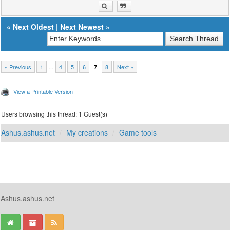
«
Next Oldest
|
Next Newest
»
« Previous
1
…
4
5
6
8
Next »
7
View a Printable Version
Users browsing this thread: 1 Guest(s)
Ashus.ashus.net
My creations
Game tools
Ashus.ashus.net