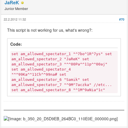
JaReK
Junior Member
22.2.2012 11:32
#70
This script is not working for us, what's wrong?:
Code:
set am_allowed_spectator_1 "^7bo^1R^7ys" set
am_allowed_spectator_2 "JaReK" set
am_allowed_spectator_3 "^^00Pa^^11p^^00aj"
set am_allowed_spectator_4
"^^99Ka^^11Ch^^99na# set
am_allowed_spectator_6 "Samik" set
am_allowed_spectator_7 "^9M^7aczka" //etc...
set am_allowed_spectator_8 "^1M^9aNia^1c"