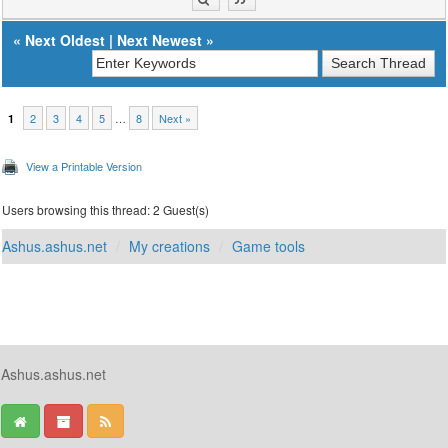
«
Next Oldest
|
Next Newest
»
2
3
4
5
…
8
Next »
1
View a Printable Version
Users browsing this thread: 2 Guest(s)
Ashus.ashus.net
My creations
Game tools
Ashus.ashus.net