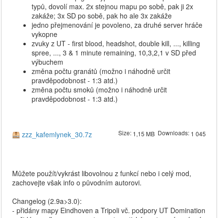
typů, dovolí max. 2x stejnou mapu po sobě, pak ji 2x
zakáže; 3x SD po sobě, pak ho ale 3x zakáže
jedno přejmenování je povoleno, za druhé server hráče
vykopne
zvuky z UT - first blood, headshot, double kill, ..., killing
spree, ..., 3 & 1 minute remaining, 10,3,2,1 v SD před
výbuchem
změna počtu granátů (možno i náhodně určit
pravděpodobnost - 1:3 atd.)
změna počtu smoků (možno i náhodně určit
pravděpodobnost - 1:3 atd.)
Size:
Downloads:
zzz_kafemlynek_30.7z
1,15 MB
1 045
Můžete použít/vykrást libovolnou z funkcí nebo i celý mod,
zachovejte však info o původním autorovi.
Changelog (2.9a>3.0):
- přidány mapy Eindhoven a Tripoli vč. podpory UT Domination