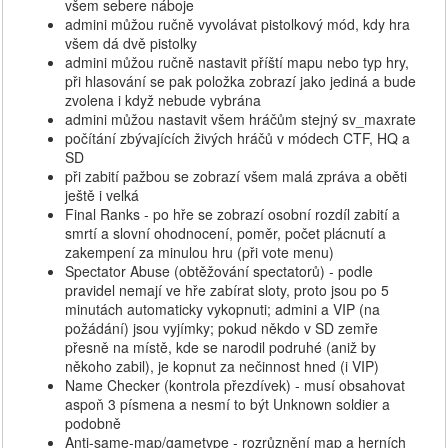
všem sebere náboje
admini můžou ručně vyvolávat pistolkový mód, kdy hra
všem dá dvě pistolky
admini můžou ručně nastavit příští mapu nebo typ hry,
při hlasování se pak položka zobrazí jako jediná a bude
zvolena i když nebude vybrána
admini můžou nastavit všem hráčům stejný sv_maxrate
počítání zbývajících živých hráčů v módech CTF, HQ a
SD
při zabití pažbou se zobrazí všem malá zpráva a oběti
ještě i velká
Final Ranks - po hře se zobrazí osobní rozdíl zabití a
smrtí a slovní ohodnocení, poměr, počet plácnutí a
zakempení za minulou hru (při vote menu)
Spectator Abuse (obtěžování spectatorů) - podle
pravidel nemají ve hře zabírat sloty, proto jsou po 5
minutách automaticky vykopnuti; admini a VIP (na
požádání) jsou vyjímky; pokud někdo v SD zemře
přesně na místě, kde se narodil podruhé (aniž by
někoho zabil), je kopnut za nečinnost hned (i VIP)
Name Checker (kontrola přezdívek) - musí obsahovat
aspoň 3 písmena a nesmí to být Unknown soldier a
podobně
Anti-same-map/gametype - rozrůznění map a herních