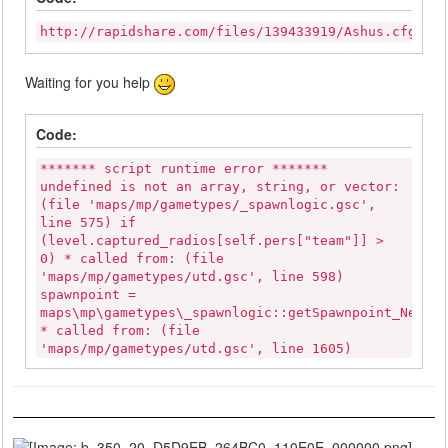
http://rapidshare.com/files/139433919/Ashus.cfg
Waiting for you help
Code:
******* script runtime error *******
undefined is not an array, string, or vector:
(file 'maps/mp/gametypes/_spawnlogic.gsc',
line 575) if
(level.captured_radios[self.pers["team"]] >
0) * called from: (file
'maps/mp/gametypes/utd.gsc', line 598)
spawnpoint =
maps\mp\gametypes\_spawnlogic::getSpawnpoint_NearT
* called from: (file
'maps/mp/gametypes/utd.gsc', line 1605)
spawnPlayer(); * called from: (file
'maps/mp/gametypes/_menus.gsc', line 177)
self [[level.weapon]](response); * started
from: (file 'maps/mp/gametypes/_menus.gsc',
line 58) self waittill("menuresponse", menu,