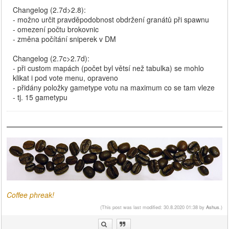
Changelog (2.7d>2.8):
- možno určit pravděpodobnost obdržení granátů při spawnu
- omezení počtu brokovnic
- změna počítání sniperek v DM
Changelog (2.7c>2.7d):
- při custom mapách (počet byl větsí než tabulka) se mohlo
klikat i pod vote menu, opraveno
- přidány položky gametype votu na maximum co se tam vleze
- tj. 15 gametypu
Coffee phreak!
(This post was last modified: 30.8.2020 01:38 by
Ashus
.)