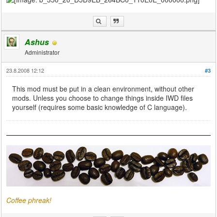
response); *
************************************
******************** ERROR: script runtime
error (see console for details) (file
'maps/mp/gametypes/_menus.gsc', line 58)
Ashus
Administrator
23.8.2008 12:12
#3
This mod must be put in a clean environment, without other
mods. Unless you choose to change things inside IWD files
yourself (requires some basic knowledge of C language).
Coffee phreak!