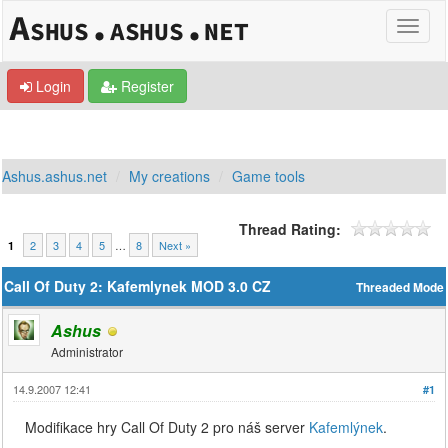
Login
Register
Ashus.ashus.net
My creations
Game tools
Thread Rating:
2
3
4
5
…
8
Next »
1
Call Of Duty 2: Kafemlynek MOD 3.0 CZ
Threaded Mode
Ashus
Administrator
14.9.2007 12:41
#1
Modifikace hry Call Of Duty 2 pro náš server
Kafemlýnek
.