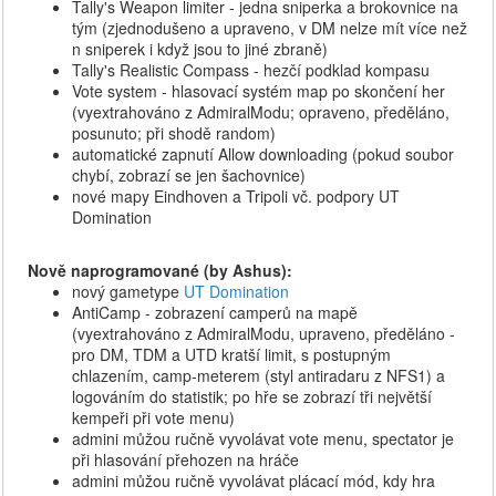
Tally's Weapon limiter - jedna sniperka a brokovnice na
tým (zjednodušeno a upraveno, v DM nelze mít více než
n sniperek i když jsou to jiné zbraně)
Tally's Realistic Compass - hezčí podklad kompasu
Vote system - hlasovací systém map po skončení her
(vyextrahováno z AdmiralModu; opraveno, předěláno,
posunuto; při shodě random)
automatické zapnutí Allow downloading (pokud soubor
chybí, zobrazí se jen šachovnice)
nové mapy Eindhoven a Tripoli vč. podpory UT
Domination
Nově naprogramované (by Ashus):
nový gametype
UT Domination
AntiCamp - zobrazení camperů na mapě
(vyextrahováno z AdmiralModu, upraveno, předěláno -
pro DM, TDM a UTD kratší limit, s postupným
chlazením, camp-meterem (styl antiradaru z NFS1) a
logováním do statistik; po hře se zobrazí tři největší
kempeři při vote menu)
admini můžou ručně vyvolávat vote menu, spectator je
při hlasování přehozen na hráče
admini můžou ručně vyvolávat plácací mód, kdy hra