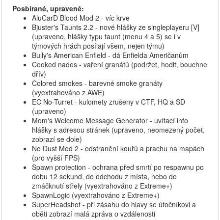
Posbírané, upravené:
AluCarD Blood Mod 2 - víc krve
Bjuster's Taunts 2.2 - nové hlášky ze singleplayeru [V]
(upraveno, hlášky typu taunt (menu 4 a 5) se i v
týmových hrách posílají všem, nejen týmu)
Bully's American Enfield - dá Enfielda Američanům
Cooked nades - vaření granátů (podržet, hodit, bouchne
dřív)
Colored smokes - barevné smoke granáty
(vyextrahováno z AWE)
EC No-Turret - kulomety zrušeny v CTF, HQ a SD
(upraveno)
Mom's Welcome Message Generator - uvítací info
hlášky s adresou stránek (upraveno, neomezený počet,
zobrazí se dole)
No Dust Mod 2 - odstranění kouřů a prachu na mapách
(pro vyšší FPS)
Spawn protection - ochrana před smrtí po respawnu po
dobu 12 sekund, do odchodu z místa, nebo do
zmáčknutí střely (vyextrahováno z Extreme+)
SpawnLogic (vyextrahováno z Extreme+)
SuperHeadshot - při zásahu do hlavy se útočníkovi a
oběti zobrazí malá zpráva o vzdálenosti