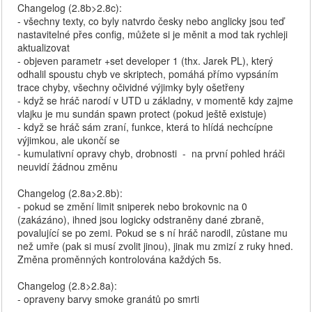
Changelog (2.8b>2.8c):
- všechny texty, co byly natvrdo česky nebo anglicky jsou teď
nastavitelné přes config, můžete si je měnit a mod tak rychleji
aktualizovat
- objeven parametr +set developer 1 (thx. Jarek PL), který
odhalil spoustu chyb ve skriptech, pomáhá přímo vypsáním
trace chyby, všechny očividné výjimky byly ošetřeny
- když se hráč narodí v UTD u základny, v momentě kdy zajme
vlajku je mu sundán spawn protect (pokud ještě existuje)
- když se hráč sám zraní, funkce, která to hlídá nechcípne
výjimkou, ale ukončí se
- kumulativní opravy chyb, drobnosti - na první pohled hráči
neuvidí žádnou změnu
Changelog (2.8a>2.8b):
- pokud se změní limit sniperek nebo brokovnic na 0
(zakázáno), ihned jsou logicky odstraněny dané zbraně,
povalující se po zemi. Pokud se s ní hráč narodil, zůstane mu
než umře (pak si musí zvolit jinou), jinak mu zmizí z ruky hned.
Změna proměnných kontrolována každých 5s.
Changelog (2.8>2.8a):
- opraveny barvy smoke granátů po smrti