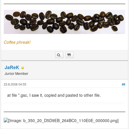
Coffee phreak!
JaReK
Junior Member
23.8.2008 04:55
#8
at file *.gsc, I saw it, copied and pasted to other file.