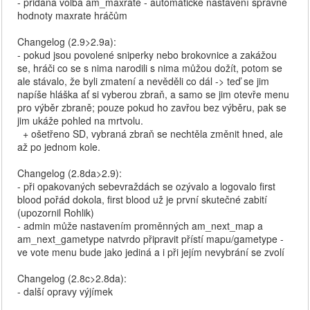
- přidána volba am_maxrate - automatické nastavení správné
hodnoty maxrate hráčům
Changelog (2.9>2.9a):
- pokud jsou povolené sniperky nebo brokovnice a zakážou
se, hráči co se s nima narodili s nima můžou dožít, potom se
ale stávalo, že byli zmatení a nevěděli co dál -> teď se jim
napíše hláška ať si vyberou zbraň, a samo se jim otevře menu
pro výběr zbraně; pouze pokud ho zavřou bez výběru, pak se
jim ukáže pohled na mrtvolu.
+ ošetřeno SD, vybraná zbraň se nechtěla změnit hned, ale
až po jednom kole.
Changelog (2.8da>2.9):
- při opakovaných sebevraždách se ozývalo a logovalo first
blood pořád dokola, first blood už je první skutečné zabití
(upozornil Rohlik)
- admin může nastavením proměnných am_next_map a
am_next_gametype natvrdo připravit přístí mapu/gametype -
ve vote menu bude jako jediná a i při jejím nevybrání se zvolí
Changelog (2.8c>2.8da):
- další opravy výjímek