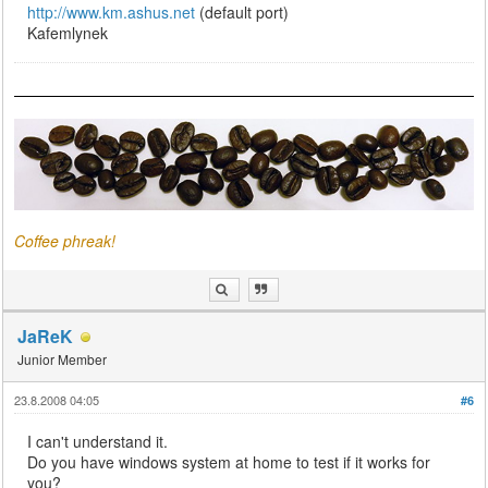
http://www.km.ashus.net
(default port)
Kafemlynek
Coffee phreak!
JaReK
Junior Member
23.8.2008 04:05
#6
I can't understand it.
Do you have windows system at home to test if it works for
you?