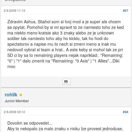
2.9.2009 11:13
#57
Zdravim Ashus, Stiahol som si tvoj mod a je super ale chcem
sa opytat, Pomohol by si mi spravit to ze namiesto toho ze ked
ma niekto meno kratsie ako 3 znaky alebo ze je unknown
soldier tak namiesto toho aby ho kicklo, tak ho hodi do
spectatorov a napise mu to nech si zmeni meno a inak mu
nedovoli vybrat si team a hrat.. A este keby si mohol tak ze pri
SD ci by sa to remaining players nejak napriklad:. "Remaining:
"0" | "1" dalo zmenit na "Remaining: "0 Axis" | "1 Allies"...Diki
moc
rohlik
Junior Member
2.9.2009 03:12
#58
Dovolim se odpovedet...
Aby to nekopalo za malo znaku v nicku lze provest jednoduse,