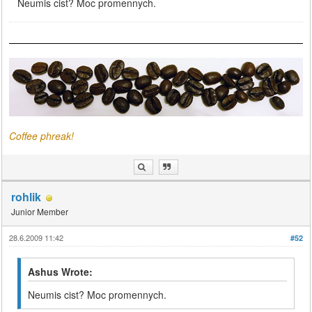
Neumis cist? Moc promennych.
Coffee phreak!
rohlik
Junior Member
28.6.2009 11:42
#52
Ashus Wrote:
Neumis cist? Moc promennych.