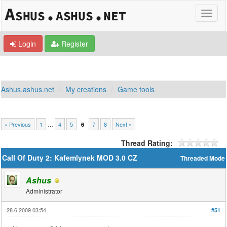
Login
Register
Ashus.ashus.net
My creations
Game tools
« Previous
1
…
4
5
7
8
Next »
6
Thread Rating:
Call Of Duty 2: Kafemlynek MOD 3.0 CZ
Threaded Mode
Ashus
Administrator
28.6.2009 03:54
#51