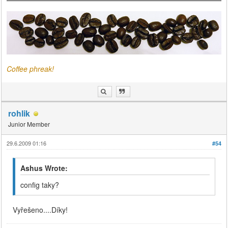
Coffee phreak!
rohlik
Junior Member
29.6.2009 01:16
#54
Ashus Wrote:
config taky?
Vyřešeno....Díky!