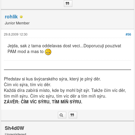
rohlik
Junior Member
29.8.2009 12:30
#56
Jejda, sak z tama oddelavas dost veci...Doporucuji pouzivat
PAM mod a mas to
Představ si kus švýcarského sýra, který je plný děr.
Čím víc sýra, tím víc děr.
Každá díra zabírá místo, kde by mohl být sýr. Takže čím víc děr,
tím míň sýru. Čím víc sýru, tím víc děr a tím míň sýru.
ZÁVĚR: ČÍM VÍC SÝRU, TÍM MÍŇ SÝRU.
Sh4d0W
Unregistered