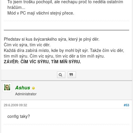
To jsem trošku pochopil, ale nechapu proč to neděla ostatním
hráčům...
Mód v PC mají všichni stejný přece.
Představ si kus švýcarského sýra, který je plný děr.
Čím víc sýra, tím víc děr.
Každá díra zabírá místo, kde by mohl být sýr. Takže čím víc děr,
tím míň sýru. Čím víc sýru, tím víc děr a tím míň sýru.
ZÁVĚR: ČÍM VÍC SÝRU, TÍM MÍŇ SÝRU.
Ashus
Administrator
29.6.2009 09:32
#53
config taky?