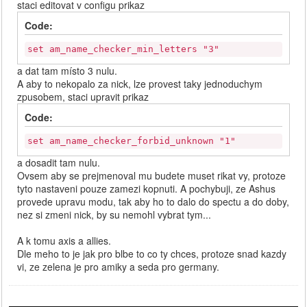
staci editovat v configu prikaz
Code:
set am_name_checker_min_letters "3"
a dat tam místo 3 nulu.
A aby to nekopalo za nick, lze provest taky jednoduchym
zpusobem, staci upravit prikaz
Code:
set am_name_checker_forbid_unknown "1"
a dosadit tam nulu.
Ovsem aby se prejmenoval mu budete muset rikat vy, protoze
tyto nastaveni pouze zamezi kopnuti. A pochybuji, ze Ashus
provede upravu modu, tak aby ho to dalo do spectu a do doby,
nez si zmeni nick, by su nemohl vybrat tym...
A k tomu axis a allies.
Dle meho to je jak pro blbe to co ty chces, protoze snad kazdy
vi, ze zelena je pro amiky a seda pro germany.