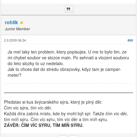
rohlik
Junior Member
2.9.2009 06:34
#60
Ja mel taky ten problem, ktery popisujes. U me to bylo tim, ze
mi chybel soubor ve slozce main. Po sehnati a vlozeni souboru
do teto slozky to uz nedelalo.
Jak to chces dat do stredu obrazovky, kdyz tam je camper-
meter?
Představ si kus švýcarského sýra, který je plný děr.
Čím víc sýra, tím víc děr.
Každá díra zabírá místo, kde by mohl být sýr. Takže čím víc děr,
tím míň sýru. Čím víc sýru, tím víc děr a tím míň sýru.
ZÁVĚR: ČÍM VÍC SÝRU, TÍM MÍŇ SÝRU.