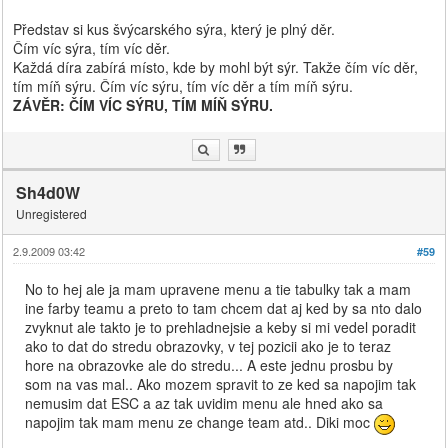
Představ si kus švýcarského sýra, který je plný děr.
Čím víc sýra, tím víc děr.
Každá díra zabírá místo, kde by mohl být sýr. Takže čím víc děr,
tím míň sýru. Čím víc sýru, tím víc děr a tím míň sýru.
ZÁVĚR: ČÍM VÍC SÝRU, TÍM MÍŇ SÝRU.
Sh4d0W
Unregistered
2.9.2009 03:42
#59
No to hej ale ja mam upravene menu a tie tabulky tak a mam
ine farby teamu a preto to tam chcem dat aj ked by sa nto dalo
zvyknut ale takto je to prehladnejsie a keby si mi vedel poradit
ako to dat do stredu obrazovky, v tej pozicii ako je to teraz
hore na obrazovke ale do stredu... A este jednu prosbu by
som na vas mal.. Ako mozem spravit to ze ked sa napojim tak
nemusim dat ESC a az tak uvidim menu ale hned ako sa
napojim tak mam menu ze change team atd.. Diki moc