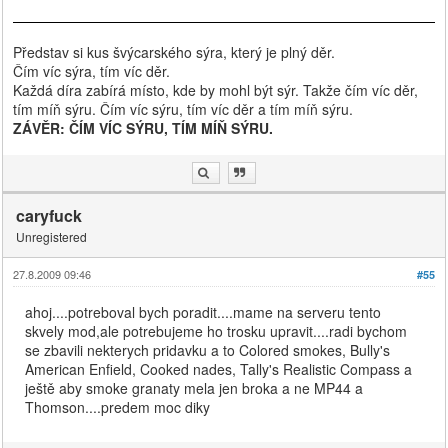
Představ si kus švýcarského sýra, který je plný děr.
Čím víc sýra, tím víc děr.
Každá díra zabírá místo, kde by mohl být sýr. Takže čím víc děr,
tím míň sýru. Čím víc sýru, tím víc děr a tím míň sýru.
ZÁVĚR: ČÍM VÍC SÝRU, TÍM MÍŇ SÝRU.
caryfuck
Unregistered
27.8.2009 09:46
#55
ahoj....potreboval bych poradit....mame na serveru tento
skvely mod,ale potrebujeme ho trosku upravit....radi bychom
se zbavili nekterych pridavku a to Colored smokes, Bully's
American Enfield, Cooked nades, Tally's Realistic Compass a
ještě aby smoke granaty mela jen broka a ne MP44 a
Thomson....predem moc diky