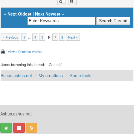
«
Next Oldest
|
Next Newest
»
« Previous
1
…
4
5
7
8
Next »
6
View a Printable Version
Users browsing this thread: 1 Guest(s)
Ashus.ashus.net
My creations
Game tools
Ashus.ashus.net