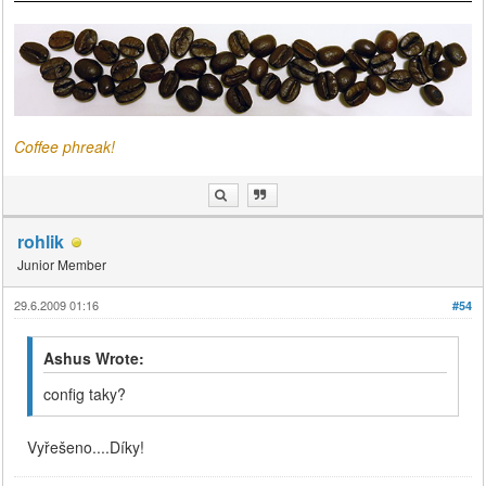
Coffee phreak!
rohlik
Junior Member
29.6.2009 01:16
#54
Ashus Wrote:
config taky?
Vyřešeno....Díky!