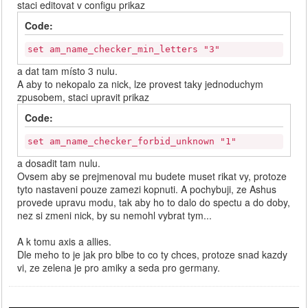
staci editovat v configu prikaz
Code:
set am_name_checker_min_letters "3"
a dat tam místo 3 nulu.
A aby to nekopalo za nick, lze provest taky jednoduchym
zpusobem, staci upravit prikaz
Code:
set am_name_checker_forbid_unknown "1"
a dosadit tam nulu.
Ovsem aby se prejmenoval mu budete muset rikat vy, protoze
tyto nastaveni pouze zamezi kopnuti. A pochybuji, ze Ashus
provede upravu modu, tak aby ho to dalo do spectu a do doby,
nez si zmeni nick, by su nemohl vybrat tym...
A k tomu axis a allies.
Dle meho to je jak pro blbe to co ty chces, protoze snad kazdy
vi, ze zelena je pro amiky a seda pro germany.