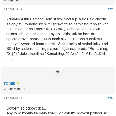
2.9.2009 11:13
#57
Zdravim Ashus, Stiahol som si tvoj mod a je super ale chcem
sa opytat, Pomohol by si mi spravit to ze namiesto toho ze ked
ma niekto meno kratsie ako 3 znaky alebo ze je unknown
soldier tak namiesto toho aby ho kicklo, tak ho hodi do
spectatorov a napise mu to nech si zmeni meno a inak mu
nedovoli vybrat si team a hrat.. A este keby si mohol tak ze pri
SD ci by sa to remaining players nejak napriklad:. "Remaining:
"0" | "1" dalo zmenit na "Remaining: "0 Axis" | "1 Allies"...Diki
moc
rohlik
Junior Member
2.9.2009 03:12
#58
Dovolim se odpovedet...
Aby to nekopalo za malo znaku v nicku lze provest jednoduse,