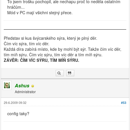
To jsem trošku pochopil, ale nechapu proč to neděla ostatním
hráčům...
Mód v PC mají všichni stejný přece.
Představ si kus švýcarského sýra, který je plný děr.
Čím víc sýra, tím víc děr.
Každá díra zabírá místo, kde by mohl být sýr. Takže čím víc děr,
tím míň sýru. Čím víc sýru, tím víc děr a tím míň sýru.
ZÁVĚR: ČÍM VÍC SÝRU, TÍM MÍŇ SÝRU.
Ashus
Administrator
29.6.2009 09:32
#53
config taky?