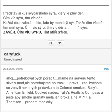
Představ si kus švýcarského sýra, který je plný děr.
Čím víc sýra, tím víc děr.
Každá díra zabírá místo, kde by mohl být sýr. Takže čím víc děr,
tím míň sýru. Čím víc sýru, tím víc děr a tím míň sýru.
ZÁVĚR: ČÍM VÍC SÝRU, TÍM MÍŇ SÝRU.
caryfuck
Unregistered
27.8.2009 09:46
#55
ahoj....potreboval bych poradit....mame na serveru tento
skvely mod,ale potrebujeme ho trosku upravit....radi bychom
se zbavili nekterych pridavku a to Colored smokes, Bully's
American Enfield, Cooked nades, Tally's Realistic Compass a
ještě aby smoke granaty mela jen broka a ne MP44 a
Thomson....predem moc diky