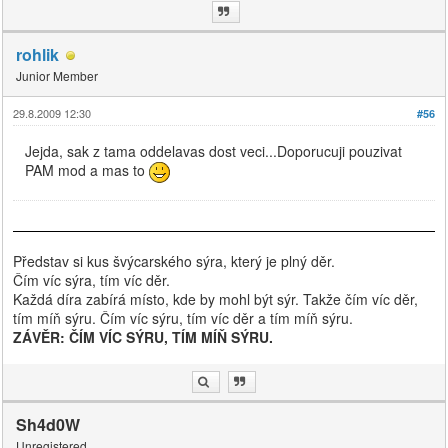
rohlik
Junior Member
29.8.2009 12:30
#56
Jejda, sak z tama oddelavas dost veci...Doporucuji pouzivat
PAM mod a mas to
Představ si kus švýcarského sýra, který je plný děr.
Čím víc sýra, tím víc děr.
Každá díra zabírá místo, kde by mohl být sýr. Takže čím víc děr,
tím míň sýru. Čím víc sýru, tím víc děr a tím míň sýru.
ZÁVĚR: ČÍM VÍC SÝRU, TÍM MÍŇ SÝRU.
Sh4d0W
Unregistered