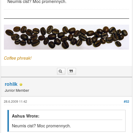
Neumis cist? Moc promennych.
Coffee phreak!
rohlik
Junior Member
28.6.2009 11:42
#52
Ashus Wrote:
Neumis cist? Moc promennych.