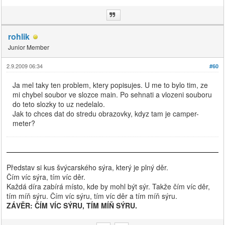
rohlik
Junior Member
2.9.2009 06:34
#60
Ja mel taky ten problem, ktery popisujes. U me to bylo tim, ze
mi chybel soubor ve slozce main. Po sehnati a vlozeni souboru
do teto slozky to uz nedelalo.
Jak to chces dat do stredu obrazovky, kdyz tam je camper-
meter?
Představ si kus švýcarského sýra, který je plný děr.
Čím víc sýra, tím víc děr.
Každá díra zabírá místo, kde by mohl být sýr. Takže čím víc děr,
tím míň sýru. Čím víc sýru, tím víc děr a tím míň sýru.
ZÁVĚR: ČÍM VÍC SÝRU, TÍM MÍŇ SÝRU.