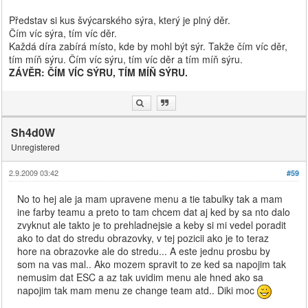
Představ si kus švýcarského sýra, který je plný děr.
Čím víc sýra, tím víc děr.
Každá díra zabírá místo, kde by mohl být sýr. Takže čím víc děr,
tím míň sýru. Čím víc sýru, tím víc děr a tím míň sýru.
ZÁVĚR: ČÍM VÍC SÝRU, TÍM MÍŇ SÝRU.
Sh4d0W
Unregistered
2.9.2009 03:42
#59
No to hej ale ja mam upravene menu a tie tabulky tak a mam
ine farby teamu a preto to tam chcem dat aj ked by sa nto dalo
zvyknut ale takto je to prehladnejsie a keby si mi vedel poradit
ako to dat do stredu obrazovky, v tej pozicii ako je to teraz
hore na obrazovke ale do stredu... A este jednu prosbu by
som na vas mal.. Ako mozem spravit to ze ked sa napojim tak
nemusim dat ESC a az tak uvidim menu ale hned ako sa
napojim tak mam menu ze change team atd.. Diki moc