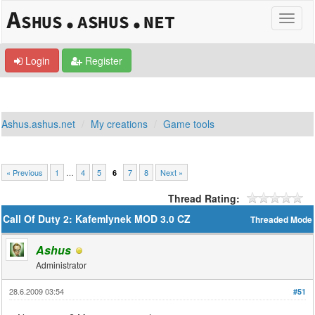
Login
Register
Ashus.ashus.net
My creations
Game tools
« Previous
1
…
4
5
7
8
Next »
6
Thread Rating:
Call Of Duty 2: Kafemlynek MOD 3.0 CZ
Threaded Mode
Ashus
Administrator
28.6.2009 03:54
#51