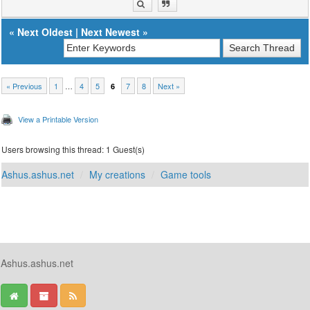
«
Next Oldest
|
Next Newest
»
« Previous
1
…
4
5
7
8
Next »
6
View a Printable Version
Users browsing this thread: 1 Guest(s)
Ashus.ashus.net
My creations
Game tools
Ashus.ashus.net